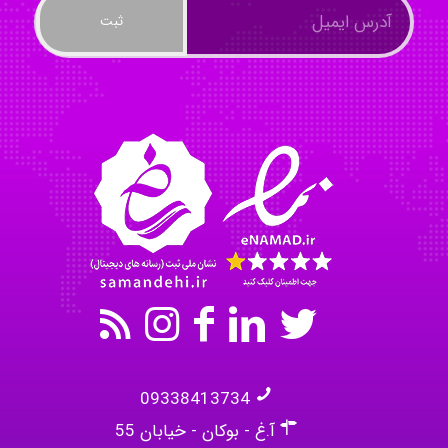
ayda habibnejad
Nazaninkarkon
Omid
09338413734
آ.غ - بوکان - خیابان 55