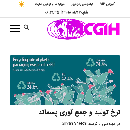
آموزش VIP
فراموشی رمز عبور
درباره ما و قوانین سایت
شنبه
۱۴۰۵/۰۵/۱۷
|
۰۶:۴۱:۴۶
نرخ تولید و جمع آوری پسماند
/
در
مهندسی
توسط
Sirvan Sheikhi