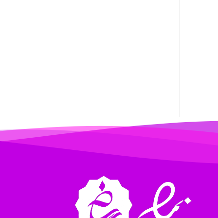
ilhan200
Radman Amini
Mohammad
Tavan
akhtar shahsavandi