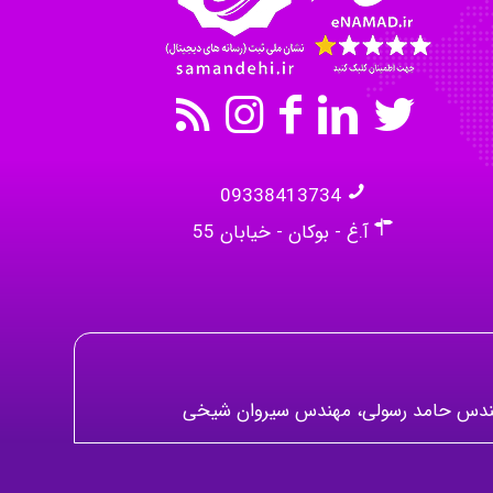
09338413734
آ.غ - بوکان - خیابان 55
 مهندس حامد رسولی، مهندس سیروان شیخی