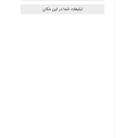
Samunak
تبلیغات شما در این مکان
H.ghaedi
- mikaela
Hossein Znd
k.aryan