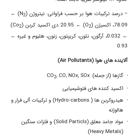
– درصد ترکیبات هوا بر حسب فراوانی: نیتروژن (N
) ←
2
78.09، اکسیژن (O
) ← 20.95 دی اکسید کربن (Co
)
2
2
← 0.032، آرگون، نئون، کریپتون، زنون، هلیوم و غیره ←
0.93
آلاینده های هوا (Air Pollutants)
گازها (از جمله): CO
, CO, NOx, SOx
2
اکسید کننده های فتوشیمیایی
هیدروکربن ها ( Hydro-carbons) و ترکیبات آلی فرار و
هالوژنه
مواد جامد معلق (Solid Particls) و فلزات سنگین
(Heavy Metals)