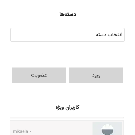
دسته‌ها
دسته‌ه
ورود
عضویت
H.ghaedi
کاربران ویژه
- mikaela