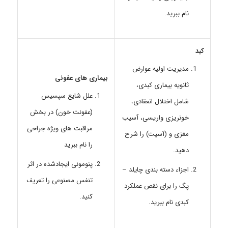
نام ببرید.
کبد
مدیریت اولیه عوارض
بیماری های عفونی
ثانویه بیماری کبدی،
علل شایع سپسیس
شامل اختلال انعقادی،
(عفونت خون) در بخش
خونریزی واریسی، آسیب
مراقبت های ویژه جراحی
مغزی و (آسیت) را شرح
را نام ببرید
دهید.
پنومونی ایجادشده در اثر
اجزاء دسته بندی چایلد –
تنفس مصنوعی را تعریف
پگ را برای نقص عملکرد
کنید.
کبدی نام ببرید.