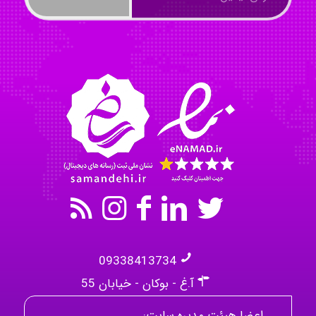
Omid
Mehrab
09338413734
آ.غ - بوکان - خیابان 55
اعضا هیئت مدیره سایت: