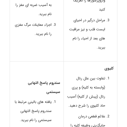
وازوپرسورها را تعریف
به آسیب ضربه ای مغز را
کنید
نام ببرید.
مراحل درگیر در احیای
اجزاء معاینات مرگ مغزی
ایست قلب و نیز مراقبت
را نام ببرید.
های بعد از احیاء را نام
ببرید.
کلیوی
تفاوت بین علل رنال
سندروم پاسخ التهابی
(وابسته به کلیه) و پری
سیستمی
رنال (پیش از کلیه) آسیب
یافته های بالینی مرتبط با
حاد کلیوی را شرح دهید.
سندروم پاسخ التهابی
علائم قطعی درمان
سیستمی را نام ببرید.
جایگزینی وظیفه کلیه را