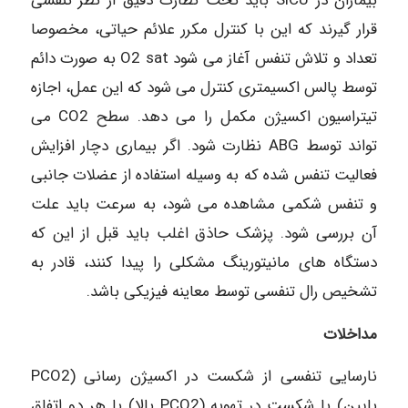
بیماران در SiCU باید تحت نظارت دقیق از نظر تنفسی
قرار گیرند که این با کنترل مکرر علائم حیاتی، مخصوصا
تعداد و تلاش تنفس آغاز می شود O2 sat به صورت دائم
توسط پالس اکسیمتری کنترل می شود که این عمل، اجازه
تیتراسیون اکسیژن مکمل را می دهد. سطح CO2 می
تواند توسط ABG نظارت شود. اگر بیماری دچار افزایش
فعالیت تنفس شده که به وسیله استفاده از عضلات جانبی
و تنفس شکمی مشاهده می شود، به سرعت باید علت
آن بررسی شود. پزشک حاذق اغلب باید قبل از این که
دستگاه های مانیتورینگ مشکلی را پیدا کنند، قادر به
تشخیص رال تنفسی توسط معاینه فیزیکی باشد.
مداخلات
نارسایی تنفسی از شکست در اکسیژن رسانی (PCO2
پایین) یا شکست در تهویه (PCO2 بالا) یا هر دو اتفاق