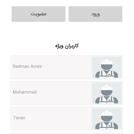
ورود
عضویت
ilhan200
کاربران ویژه
Radman Amini
Mohammad
Tavan
akhtar shahsavandi