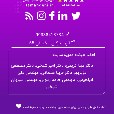
09338413734
آ.غ - بوکان - خیابان 55
اعضا هیئت مدیره سایت:
دکتر مینا کریمی، دکتر امیر شیخی، دکتر مصطفی
عزیزپور، دکتر فریبا سلطانی، مهندس علی
ابراهیمی، مهندس حامد رسولی، مهندس سیروان
شیخی
تمام حقوق مادی و معنوی برای متخصصین بهداشت و درمان محفوظ است