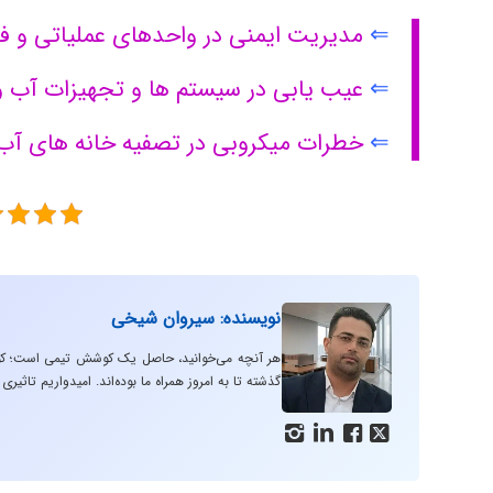
⇐
مدیریت ایمنی در واحدهای عملیاتی و ف
⇐
عیب یابی در سیستم ها و تجهیزات آب و
⇐
خطرات میکروبی در تصفیه خانه های آب
نویسنده: سیروان شیخی
هر آنچه می‌خوانید، حاصل یک کوشش تیمی است؛ کوش
گذشته تا به امروز همراه ما بوده‌اند. امیدواریم تا



