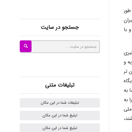
kimiya zirakpoor
طور
ران
جستجو در سایت
ayda habibnejad
 با
یری
Nazaninkarkon
ه و
 تر
Omid
گاه
تبلیغات متنی
 به
 به
تبلیغات شما در این مکان
Mehrab
ملی
تبلیغ شما در این مکان
ند،
تبلیغ شما در این مکان
ilhan200