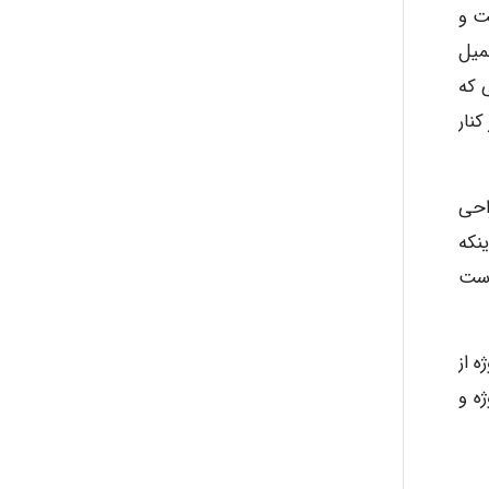
ت و
حمیل
ayda habibnejad
 که
نار
Nazaninkarkon
احی
نکه
Omid
دست
Mehrab
 از
ه و