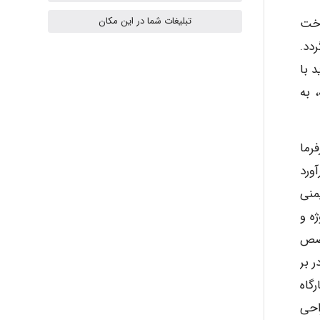
تبلیغات شما در این مکان
اخت
دد.
Radman Amini
 با
 به
Mohammad
رما
ورد
Tavan
منی
ه و
خصص
akhtar shahsavandi
ر بر
گاه
kimiya zirakpoor
احی