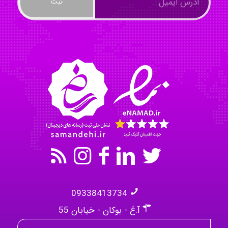
Tavan
akhtar shahsavandi
kimiya zirakpoor
09338413734
آ.غ - بوکان - خیابان 55