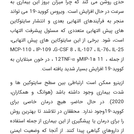
حدی روشن می کند که چرا میزان بروز این بیماری به
سرعت در حال افزایش است. ویروس کووید-19 می تواند
منجر به فرآیندهای التهابی بعدی و انتشار سایتوکاین
های پیش التهابی متعددی که مسئول پیشرفت التهاب
است، شود. برخی از این سایتوکاین های پیش التهابی،
MCP-110 ، IP-109 ،G-CSF 8 ، IL-107 ، IL-76، IL-25
از جمله ، MIP-1a 11و 12TNF-α ، در خون مبتلایان به
کووید-19 افزایش بسیار شدید یافته است.
ازینرو ممکن است ارتباطی بین سطح سایتوکین ها و
شدت بیماری وجود داشته باشد (هوانگ و همکاران،
2020). در حال حاضر، هیچ درمان خاصی برای
کووید-19وجود ندارد. محققان در تلاشند تا بهترین روش
را برای درمان یا پیشگیری از این بیماری از جمله استفاده
از داروهای گیاهی پیدا کنند. از آنجا که وضعیت ایمنی