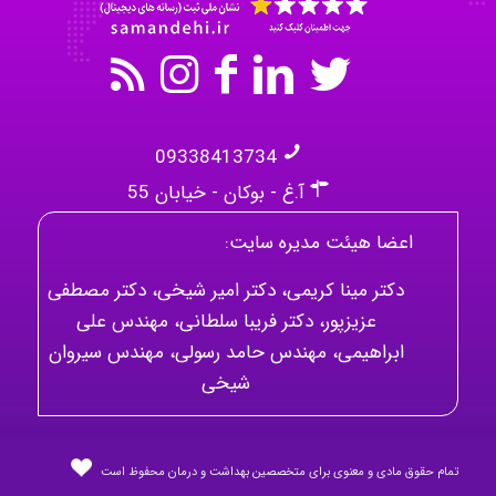
09338413734
آ.غ - بوکان - خیابان 55
اعضا هیئت مدیره سایت:
دکتر مینا کریمی، دکتر امیر شیخی، دکتر مصطفی
عزیزپور، دکتر فریبا سلطانی، مهندس علی
ابراهیمی، مهندس حامد رسولی، مهندس سیروان
شیخی
تمام حقوق مادی و معنوی برای متخصصین بهداشت و درمان محفوظ است