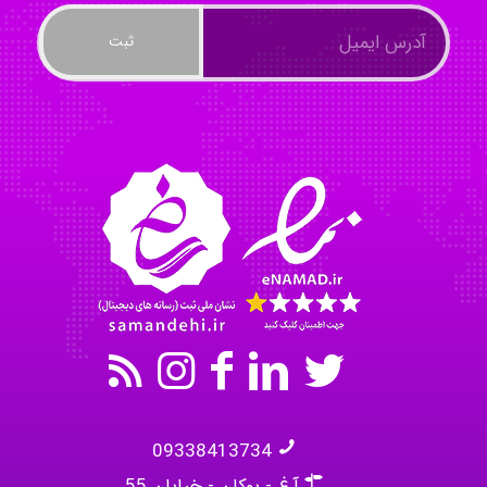
ayda habibnejad
Nazaninkarkon
Omid
09338413734
آ.غ - بوکان - خیابان 55