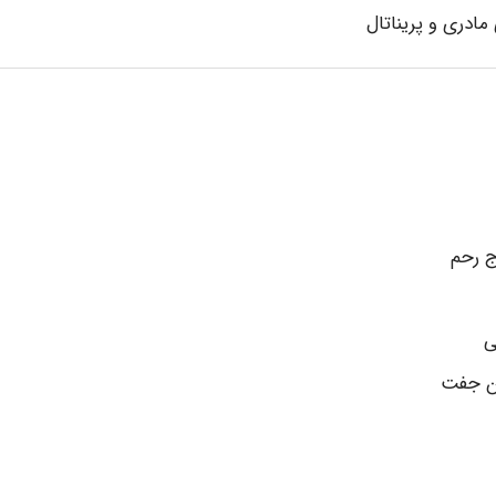
ج رحم
ی
ان جفت