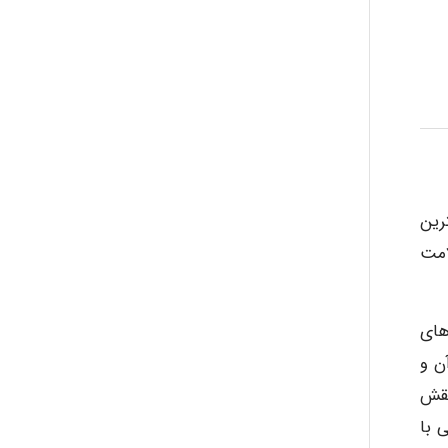
ayda habibnejad
Nazaninkarkon
رین
Omid
امت
Mehrab
های
ن و
نقش
 با