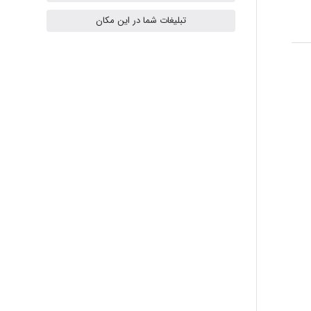
ilhan200
تبلیغات شما در این مکان
Radman Amini
Mohammad
Tavan
akhtar shahsavandi
kimiya zirakpoor