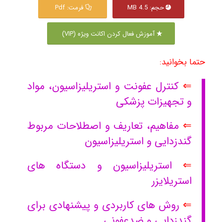
حجم: 4.5 MB
فرمت: Pdf
آموزش فعال کردن اکانت ویژه (VIP)
حتما بخوانید:
⇐
کنترل عفونت و استریلیزاسیون، مواد
و تجهیزات پزشکی
⇐
مفاهیم، تعاریف و اصطلاحات مربوط
گندزدایی و استریلیزاسیون
⇐
استریلیزاسیون و دستگاه های
استریلایزر
⇐
روش های کاربردی و پیشنهادی برای
گندزدایی و ضدعفونی