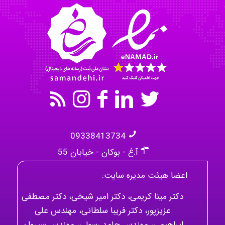
Mehrab
09338413734
آ.غ - بوکان - خیابان 55
اعضا هیئت مدیره سایت:
دکتر مینا کریمی، دکتر امیر شیخی، دکتر مصطفی
عزیزپور، دکتر فریبا سلطانی، مهندس علی
ابراهیمی، مهندس حامد رسولی، مهندس سیروان