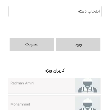
دسته‌ه
ورود
عضویت
ilhan200
Radman Amini
کاربران ویژه
Mohammad
Tavan