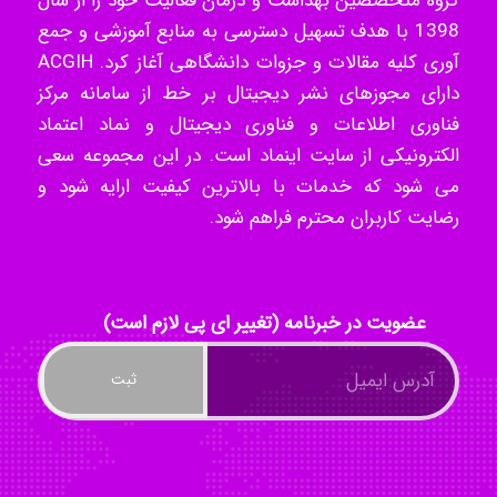
گروه متخصصین بهداشت و درمان فعالیت خود را از سال
1398 با هدف تسهیل دسترسی به منابع آموزشی و جمع
akhtar shahsavandi
آوری کلیه مقالات و جزوات دانشگاهی آغاز کرد. ACGIH
دارای مجوزهای نشر دیجیتال بر خط از سامانه مرکز
فناوری اطلاعات و فناوری دیجیتال و نماد اعتماد
kimiya zirakpoor
الکترونیکی از سایت اینماد است. در این مجموعه سعی
می شود که خدمات با بالاترین کیفیت ارایه شود و
رضایت کاربران محترم فراهم شود.
ayda habibnejad
عضویت در خبرنامه (تغییر ای پی لازم است)
Nazaninkarkon
Omid