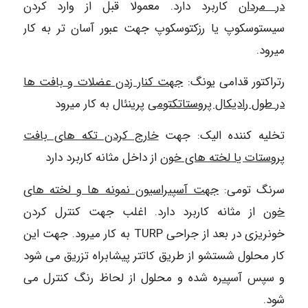
در مردان
کاربرد دارد. معمولا قبل از وارد کردن
سیستوسکوپ یا رزکتوسکوپ جهت عبور آسان تر به کار
میرود.
رتراکتور قدامی یونگ:
جهت کنار زدن عضلات و بافت ها
در طول رادیکال پروستاتکتومی
پرینئال به کار میرود
تخلیه کننده الیک: جهت
خارج کردن تکه های بافت
پروستات یا لخته های خون
از داخل مثانه کاربرد دارد
سرنگ تومی:
جهت آسپیراسیون نمونه ها و لخته های
خون
از مثانه کاربرد دارد. اغلب جهت کنترل کردن
خونریزی در بعد از جراحی TURP به کار میرود. جهت این
کار محلول شستشو از طریق کاتتر پیشابراه تزریق می شود
و سپس آسپیره شده و محلول از لحاظ رنگ کنترل می
شود.