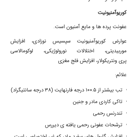
کوریوآمنیونیت
عفونت پرده ها و مایع آمنیون است.
عوارض کوریوآمنیونیت سپسیس نوزادی، افزایش
موربیدیتی، اختلالات نورولوژیکی، لوکومالاسی
پری ونتریکولار، افزایش فلج مغزی
علائم:
تب بیشتر از ۱۰۰.۵ درجه فارنهایت (۳۸ درجه سانتیگراد)
تاکی کاردی مادر و جنین
تندرنس رحمی
ترشحات عفونی رحمی یافته ی دیررس
افزایش گلبول های سفید مادر که غیر اختصاصی است