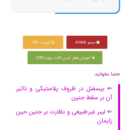
حجم: 410KB
فرمت: PDF
آموزش فعال کردن اکانت ویژه (VIP)
حتما بخوانید:
⇐
بیسفنل در ظروف پلاستیکی و تاثیر
آن بر سقط جنین
⇐
لیبر غیرطبیعی و نظارت بر جنین حین
زایمان