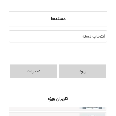
دسته‌ها
دسته‌ه
ورود
عضویت
H.ghaedi
کاربران ویژه
- mikaela