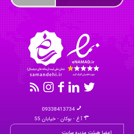
Tavan
akhtar shahsavandi
kimiya zirakpoor
09338413734
آ.غ - بوکان - خیابان 55
اعضا هیئت مدیره سایت: