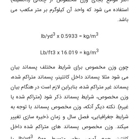
استفاده می شود که واحد آن کیلوگرم بر متر مکعب می
باشد.
3
3
lb/yd
x 0.5933 = kg/m
3
Lb/ft3 x 16.019 = kg/m
چون وزن مخصوص برای شرایط مختلف پسماند بیان
می شود مثلا پسماند داخل کانتینر، پسماند متراکم شده،
پسماند غیر متراکم شده، بنابراین لازم است در هنگام بیان
وزن مخصوص، شرایط پسماند ذکر شود (متراکم شده یا
غیره). نکته دیگر آنکه، وزن مخصوص پسماند با توجه به
شرایط جغرافیایی، فصل سال و زمان ذخیره سازی تغییر
میکند. وزن مخصوص پسماند های متراکم شده داخل
3
کانتینر جمع آوری، بطور متوسط lb/yd
۵۰۰ یا