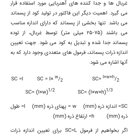
غربال ها و جدا کننده های آهنربایی مورد استفاده قرار
می گیرد. اهمیت دیگر این فاکتور در تولید کود از پسماند
می باشد. تنها بخشی از پسماند که دارای اندازه مناسب
می باشند (۷۵-۲۵ میلی متر) توسط غربال، از توده
پسماند جدا شده و تبدیل به کود می شود. جهت تعیین
اندازه ذرات پسماند، فرمول های متعددی وجود دارد که به
آنها اشاره می شود:
w
l
×w×h
SC =l SC = l×
/
SC=
/
2
2
1/2
1/3
SC= (l×w)
SC= (l×w×h)
SC= اندازه ذره (mm) w = پهنای ذره (mm) l= طول
ذره (mm) h= ارتفاع ذره (mm)
اگر بخواهیم از فرمول SC=L برای تعیین اندازه ذرات