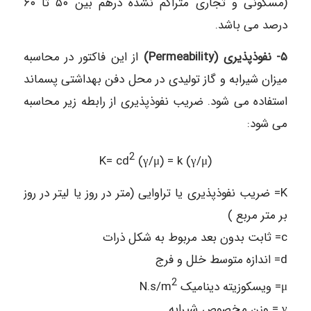
(مسکونی و تجاری متراکم نشده درهم بین ۵۰ تا ۶۰
درصد می باشد.
۵- نفوذپذیری (Permeability)
از این فاکتور در محاسبه
میزان شیرابه و گاز تولیدی در محل دفن بهداشتی پسماند
استفاده می شود. ضریب نفوذپذیری از رابطه زیر محاسبه
می شود:
2
K= cd
(γ/μ) = k (γ/μ)
K= ضریب نفوذپذیری یا تراوایی (متر در روز یا لیتر در روز
بر متر مربع )
c= ثابت بدون بعد مربوط به شکل ذرات
d= اندازه متوسط خلل و فرج
2
μ= ویسکوزیته دینامیک N.s/m
γ = وزن مخصوص شیرابه