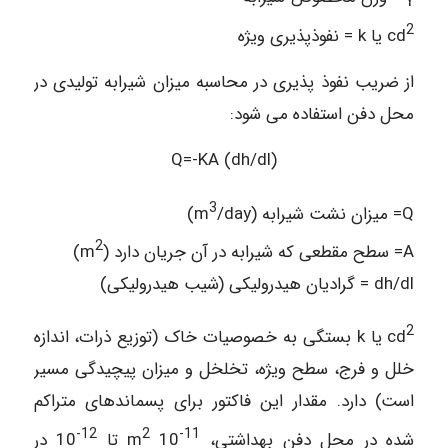
2
cd
یا k = نفوذپذیری ویژه
از ضریب نفوذ پذیری در محاسبه میزان شیرابه تولیدی در
محل دفن استفاده می شود:
Q=-KA (dh/dl)
3
Q= میزان نشت شیرابه (m
/day)
2
A= سطح مقطعی که شیرابه در آن جریان دارد (m
)
dh/dl = گرادیان هیدرولیکی (شیب هیدرولیکی)
2
cd
یا k بستگی به خصوصیات خاک (توزیع ذرات، اندازه
خلل و فرج، سطح ویژه، تخلخل و میزان پیچیدگی مسیر
است) دارد. مقدار این فاکتور برای پسماندهای متراکم
12-
2
11-
شده در محل دفن بهداشتی،
10 m
تا
10 در