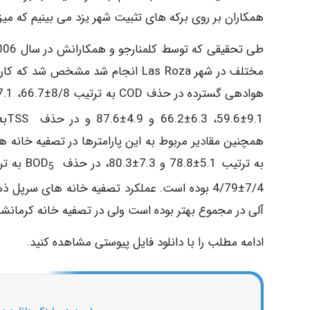
همکاران بر روی برکه ­های تثبیت شهر یزد می ­بینیم که میزان حذف COD برابر 44.9% گزار
هوادهی گسترده در حذف COD به ترتیب 8/8±66.7، 7.1±39.6، 12.2±70.4 و 3.4±89.3 ، در حذف BOD
به ترتیب 5.1±78.8 و 7.3±80.3، در حذف BOD
5
7/4±4/79 بوده است. عملکرد تصفیه ­خانه ­های سرپ
آلی در مجموع بهتر بوده است ولی در تصفیه ­خانه کرمانشاه 
ادامه مطلب را با دانلود فایل پیوستی مشاهده کنید.