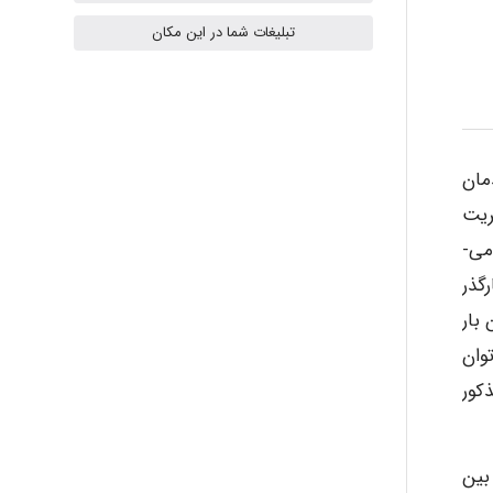
ilhan200
تبلیغات شما در این مکان
Radman Amini
دمان
Mohammad
یریت
صحیح نسبت داد به­ گونه ­ای که در مجموع حدود دو سوم فاضلاب ورودی به سیستم از طریق کانال کنار گذر از سیستم خارج می­
گذر
Tavan
بار
توان
akhtar shahsavandi
کور
kimiya zirakpoor
 بین