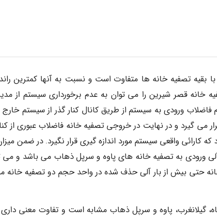
صر شیرین با بقیه تصفیه­ خانه­ ها متفاوت است و نسبت به آن­ها کمترین ران
ر تصفیه ­خانه قصر ­شیرین را می ­توان به عدم برخورداری سیستم از مد
می ­گیرد و در نهایت در خروجی تصفیه­ خانه فاضلاب­ عبوری از کنار
 کارائی واقعی سیستم مورد اندازه ­گیری قرار نگیرد. در ضمن میزان 
 آلی ورودی به تصفیه ­خانه ­های پاوه و سرپل ­ذهاب می­ باشد و می ­
نه حتی بیش از بار آلی حذف شده در واحد حجم دو تصفیه­ خانه مذ
اب کرمانشاه، گیلانغرب، پاوه و سر­پل ­ذهاب مشابه است و تفاوت معنی­ داری