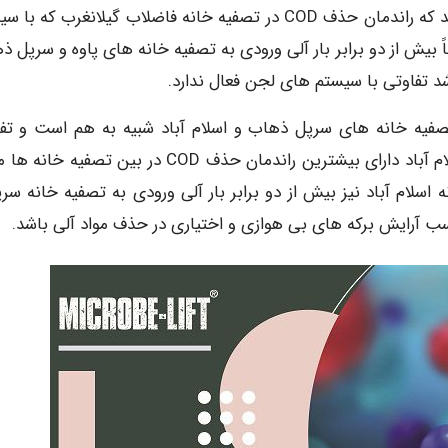
آن­ها وجود ندارد. با این تفاسیر می توان به این نتیجه رسید که راندمان حذف COD در تصفیه ­خانه فاضلاب گیلانغرب ک
اً بیش از دو برابر بار آلی ورودی به تصفیه­ خانه ­های پاوه و سرپل­ 
شاهده می­ شود که راندمان حذف COD در تصفیه ­خانه­ های سر­پل­ ذهاب و اسلام ­آباد شبیه به هم است و
سب آرایش برکه ­های بی­ هوازی و اختیاری در حذف مواد آلی باشد.