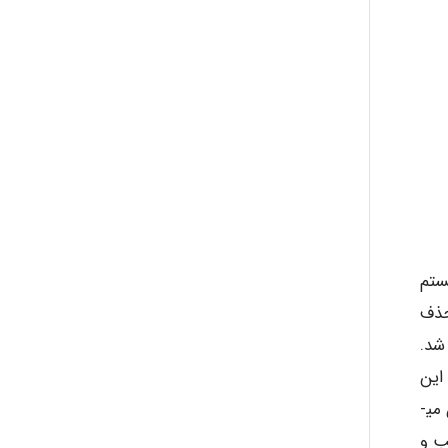
حذف COD کل در این سیستم
 حذف
د این میزان برابر با 66.5% حاصل شد.
دست آمد. نتایج این
مطالعه با نتایج مطالعات حاصل از برکه­ های تثبیت شهر یزد با هم همخوانی ندارد. همچنین نتایج مطالعه­ ی حاضر نشان می­
ب و