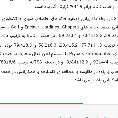
ش گردیده است.
طی تحقیقی که توسط کلمنارجو و همکارانش در سال 2006 در رابطه با ارزیابی تصفیه ­خانه­ های فاضلاب شهری با تکنولو
مختلف در شهر Las Roza انجام شد مشخص شد که کارایی تصفیه ­خانه ­ها
5
9.1±59.6، 6.3±66.2 و 4.9±87.6 و در حذف TSSبه ترتیب 11.3±77.7، 5.2±
همچنین مقادیر مربوط
ل­ ذهاب و پاوه در مقایسه با مطالعه ­ی کلمنارجو و همکارانش در حذف 
کارایی پائین­تر می باشد.