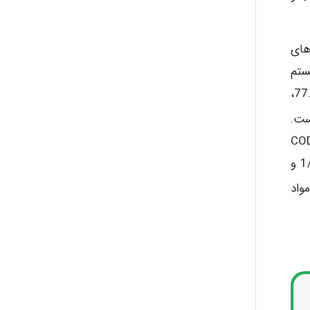
ژی ­های
ی Encinar، Jardines، Chopera و Golf با سیستم
به ترتیب 5±77.5،
28.4، 6.3±58.2 و 8.3±79.4 بوده است.
 به این پارامترها در تصفیه­ خانه ­های Entremontes و Pryca با سیستم لجن فعال متعارف در حذف COD
به ترتیب 4/4±92 و 12.9±9/84 و در حذف TSSبه ترتیب 8/6±1/88 و
مواد