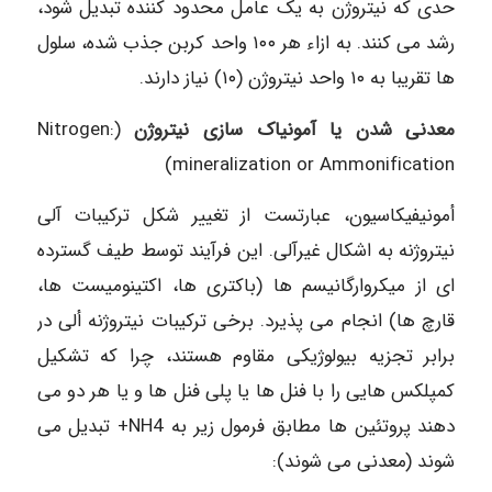
حدی که نیتروژن به یک عامل محدود کننده تبدیل شود،
رشد می کنند. به ازاء هر ۱۰۰ واحد کربن جذب شده، سلول
ها تقریبا به ۱۰ واحد نیتروژن (۱۰) نیاز دارند.
معدنی شدن یا آمونیاک سازی نیتروژن
(Nitrogen:
mineralization or Ammonification)
أمونیفیکاسیون، عبارتست از تغییر شکل ترکیبات آلی
نیتروژنه به اشکال غیرآلی. این فرآیند توسط طیف گسترده
ای از میکروارگانیسم ها (باکتری ها، اکتینومیست ها،
قارچ ها) انجام می پذیرد. برخی ترکیبات نیتروژنه ألى در
برابر تجزیه بیولوژیکی مقاوم هستند، چرا که تشکیل
کمپلکس هایی را با فنل ها یا پلی فنل ها و یا هر دو می
دهند پروتئین ها مطابق فرمول زیر به NH4+ تبدیل می
شوند (معدنی می شوند):