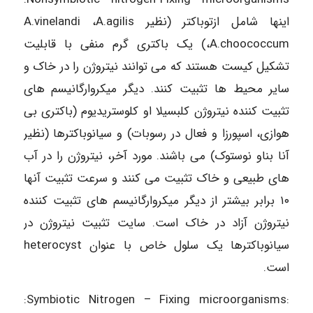
اینها شامل ازتوباکتر (نظير A.vinelandi ،A.agilis
،A.choococcum) یک باکتری گرم منفی با قابلیت
تشکیل کیست هستند که می توانند نیتروژن را در خاک و
سایر محيط ها تثبیت کنند. دیگر میکروارگانیسم های
تثبیت کننده نیتروژن کلبسیلا او كلوستریدیوم (باکتری بی
هوازی، اسپورزا و فعال در رسوبات) و سیانوباکترها (نظیر
آنا بناو نوستوک) می باشند. مورد آخر، نیتروژن را در آب
های طبیعی و خاک تثبیت می کنند و سرعت تثبیت آنها
۱۰ برابر بیشتر از دیگر میکروارگانیسم های تثبیت کننده
نیتروژن آزاد در خاک است. سایت تثبیت نیتروژن در
سیانوباکترها یک سلول خاص با عنوان heterocyst
است.
:Symbiotic Nitrogen – Fixing microorganisms: