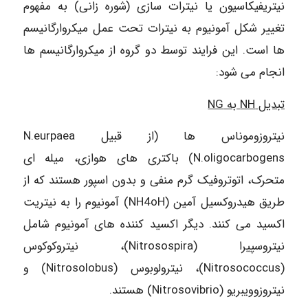
نیتریفیکاسیون یا نیترات سازی (شوره زانی) به مفهوم
تغییر شکل آمونیوم به نیترات تحت عمل میکروارگانیسم
ها است. این فرایند توسط دو گروه از میکروارگانیسم ها
انجام می شود:
تبدیل NH به NG
نيتروزوموناس ها (از قبیل N.eurpaea
N.oligocarbogens) باکتری های هوازی، میله ای
متحرک، اتوتروفیک گرم منفی و بدون اسپور هستند که از
طریق هیدروکسیل آمین (NH4oH) آمونیوم را به نیتریت
اکسید می کنند. دیگر اکسید کننده های آمونیوم شامل
نیتروسپیرا (Nitrosospira)، نیتروکوکوس
(Nitrosococcus)، نیترولوبوس (Nitrosolobus) و
نیتروزوویبریو (Nitrosovibrio) هستند.