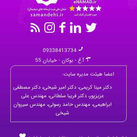
09338413734
آ.غ - بوکان - خیابان 55
اعضا هیئت مدیره سایت:
دکتر مینا کریمی، دکتر امیر شیخی، دکتر مصطفی
عزیزپور، دکتر فریبا سلطانی، مهندس علی
ابراهیمی، مهندس حامد رسولی، مهندس سیروان
شیخی