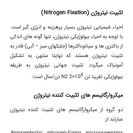
تثبیت نیتروژن (Nitrogen Fixation)
احياء شیمیایی نیتروژن بسیار پرهزینه و انرژی گیر است.
با توجه به احیاء بیولوژیکی نیتروژن، تنها گونه های اندکی
از باکتری ها و سیانوباکترها (جلبکهای سبز – آبی) قادر به
تثبیت نیتروژن هستند که نهایتا منتهی به تشکیل
آمونیاک میگردد. تثبیت جهانی نیتروژن به طریقه
8
بیولوژیکی تقریبا تن 10
×2 N2 تن/سال است.
میکروارگانیسم های تثبیت کننده نیتروژن
دو گروه از میکروارگانیسم های تثبیت کننده نیتروژن
عبارتند از:
Nonsymbiotic nitrogen-Fixing microorganisms: