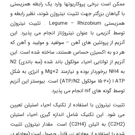
ممکن است برخی پروکاریوتها وارد یک رابطه همزیستی
با گیاهان بزرگتر جهت تثبیت نیتروژن شوند، نظیر رابطه و
همزیستی Legume – Rhizobium . تثبیت نیتروژن
توسط آنزیمی با عنوان نیتروژناز انجام می پذیرد. این
آنزیم از پروتئین های آهن – سولفید و مولیبد و آهن که
هر دو به اکسیژن حساس هستند، ساخته شده است. این
آنزیم از توانایی احیاء مولکول باند شده (سه باندی) N2
به NH4 برخوردار بوده و نیازمند 2+Mg و انرژی به شکل
ATP ا (۲۰-۱۵ مولکول ATP/N2) است. بیوسنتز این آنزیم
توسط گونه های nif انجام می پذیرد.
تثبیت نیتروژن با استفاده از تکنیک احياء استیلن تعیین
می شود. این تکنیک شامل اندازه گیری احياء استیلن
(C2H2) به اتیلن (C2H4) است. مقدار نیتروژن تثبیت
شده با استفاده از معادله زیر قابل حصول است:(معادله در