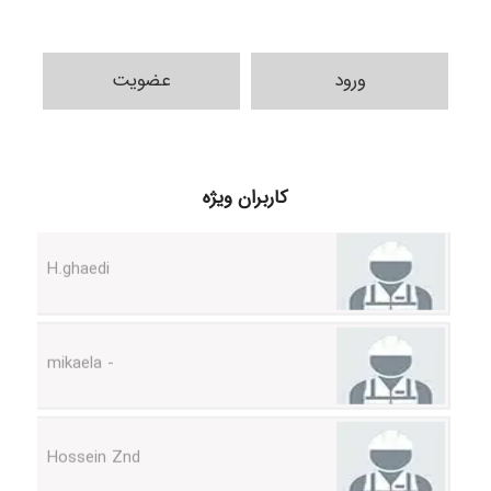
ورود
عضویت
Samunak
کاربران ویژه
H.ghaedi
- mikaela
Hossein Znd