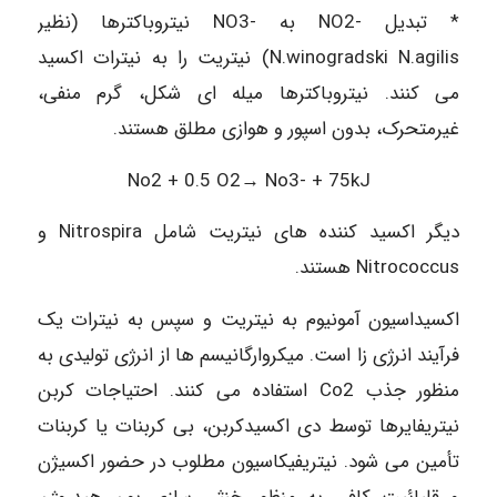
* تبدیل -NO2 به -NO3 نیتروباکترها (نظیر
N.winogradski N.agilis) نیتریت را به نیترات اکسید
می کنند. نیتروباکترها میله ای شکل، گرم منفی،
غیرمتحرک، بدون اسپور و هوازی مطلق هستند.
No2 + 0.5 O2→ No3- + 75kJ
دیگر اکسید کننده های نیتریت شامل Nitrospira و
Nitrococcus هستند.
اکسیداسیون آمونیوم به نیتریت و سپس به نیترات یک
فرآیند انرژی زا است. میکروارگانیسم ها از انرژی تولیدی به
منظور جذب Co2 استفاده می کنند. احتياجات کربن
نیتریفایرها توسط دی اکسیدکربن، بی کربنات یا کربنات
تأمین می شود. نیتریفیکاسیون مطلوب در حضور اکسیژن