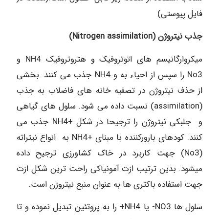
فایل پیوستی)
جذب نیتروژن (Nitrogen assimilation)
میکروارگانیسم های اتوتروفیک و هتروتروفیک NH4 و
No3 را سپس از احیاء به و NH4 جذب می کنند. بخشی
از حذف نیتروژن در تصفیه خانه های فاضلاب به جذب
(assimilation) نسبت داده می شود. سلول های گیاهی
و جلبکی نیتروژن را ترجیحا در شکل +NH4 جذب می
کنند. کودهای بارورکننده با مبنای +NH4 به انواع نیتراته
(No3) جهت کاربرد در خاک کشاورزی ترجیح داده
میشود. بدین ترتیب ازت آمونیاکی راحت ترین شکل ازت
جهت استفاده باکتری ها به عنوان منبع نیتروژن است.
سلول ها NO3- یا NH4+ را به پروتئین تبدیل نموده و تا