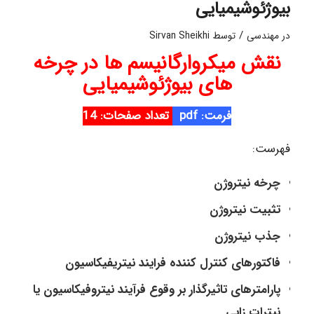
بیوژئوشیمیایی
/
در
مهندسی
توسط
Sirvan Sheikhi
نقش میکروارگانیسم ها در چرخه
های بیوژئوشیمیایی
فرمت: pdf
تعداد صفحات: 14
فهرست:
چرخه نیتروژن
تثبیت نیتروژن
جذب نیتروژن
فاکتورهای کنترل کننده فرایند نیتریفیکاسیون
پارامترهای تاثیرگذار بر وقوع فرآیند نیتروفیکاسیون یا
نیترات زایی