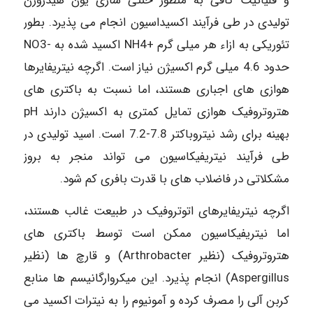
و قلیائیت کافی به منظور خنثی سازی یون هیدروژن
تولیدی در طی فرآیند اکسیداسیون انجام می پذیرد. بطور
تئوریکی به ازاء هر میلی گرم +NH4 اکسید شده به -NO3
حدود 4.6 میلی گرم اکسیژن نیاز است. اگرچه نیتریفایرها
هوازی های اجباری هستند، اما نسبت به باکتری های
هتروتروفیک هوازی تمایل کمتری به اکسیژن دارند pH
بهینه برای رشد نیتروباکتر 7.8-7.2 است. اسید تولیدی در
طی فرآیند نیتریفیکاسیون می تواند منجر به بروز
مشکلاتی در فاضلاب های با قدرت بافری کم شود.
اگرچه نیتریفایرهای اتوتروفیک در طبیعت غالب هستند،
اما نیتریفیکاسیون ممکن است توسط باکتری های
هتروتروفیک (نظير Arthrobacter) و قارچ ها (نظیر
Aspergillus) انجام پذیرد. این میکروارگانیسم ها منابع
کربن آلی را مصرف کرده و آمونیوم را به نیترات اکسید می