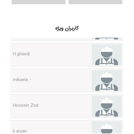
Samunak
کاربران ویژه
H.ghaedi
- mikaela
Hossein Znd
k.aryan