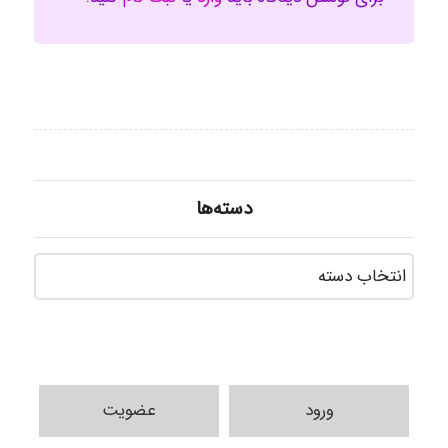
دسته‌ها
دسته‌ه
ورود
عضویت
ilhan200