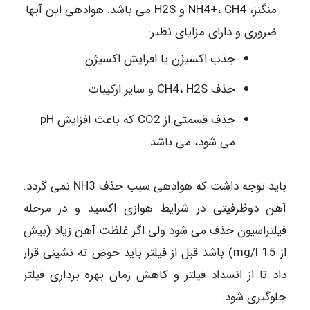
منگنز، NH4+، CH4 و H2S می باشد. هوادهی این آبها
ضروری و دارای مزایای نظیر:
جذب اکسیژن یا افزایش اکسیژن
حذف CH4، H2S و سایر ارکیبات
حذف قسمتی از CO2 که باعث افزایش pH
می شود، می باشد.
باید توجه داشت که هوادهی سبب حذف NH3 نمی گردد.
آهن دوظرفیتی در شرایط هوازی اکسید و در مرحله
فیلتراسیون حذف می شود ولی اگر غلظت آهن زیاد (بیش
از mg/l 15) باشد قبل از فیلتر باید حوض ته نشینی قرار
داد تا از انسداد فیلتر و کاهش زمان بهره برداری فیلتر
جلوگیری شود.