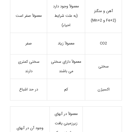
معمولاً وجود دارد
آهن و منگنز
(به علت شرایط
معمولاً صفر است
(Fe+2 و Mn+2)
احیاء)
CO2
معمولاً زیاد
صفر
معمولاً دارای سختی
سختی کمتری
سختی
می باشند
دارند
اکسیژن
کم
در حد اشباع
معمولاً در آبهای
زیرزمینی یافت
وجود آن در آبهای