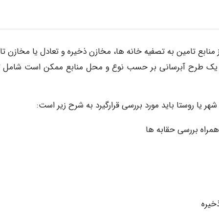
 ﻣﻨﺎﺑﻊ ﺗﺎﻣﯿﻦ ﺑﻪ ﺗﺼﻔﯿﻪ ﺧﺎﻧﻪ ﻫﺎ، ﻣﺨﺎزن ذﺧﯿﺮه و ﺗﻌﺎدل ﯾﺎ ﻣﺨﺎزن ﺗﺎ
. ﯾﮏ ﻃﺮح آﺑﺮﺳﺎﻧﯽ ﺑﺮ ﺣﺴﺐ ﻧﻮع و ﻣﺤﻞ ﻣﻨﺎﺑﻊ ﻣﻤﮑﻦ اﺳﺖ ﺷﺎﻣﻞ ﺗ
ﻬﺮ ﯾﺎ روﺳﺘﺎ ﺑﺎﯾﺪ ﻣﻮرد ﺑﺮرﺳﯽ ﻗﺮارﮔﯿﺮد ﺑﻪ ﺷﺮح زﯾﺮ اﺳﺖ:
ﻤﺮاه ﺑﺮرﺳﯽ ﺣﻘﺎﺑﻪ ﻫﺎ
ﺧﯿﺮه