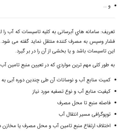
و …
ﺗﻌﺮﯾﻒ: ﺳﺎﻣﺎﻧﻪ ﻫﺎي آﺑﺮﺳﺎﻧﯽ ﺑﻪ ﮐﻠﯿﻪ ﺗﺎﺳﯿﺴﺎت ﮐﻪ آب را از
ﻓﺸﺎر وﺳﭙﺲ ﺑﻪ ﻣﺼﺮف ﮐﻨﻨﺪه ﻣﻨﺘﻘﻞ ﻧﻤﺎﯾﺪ ﮔﻔﺘﻪ ﻣﯽ ﺷﻮد
اﯾﻦ ﺗﺎﺳﯿﺴﺎت ﺑﺎﺷﺪ و ﯾﺎ ﺑﺨﺸﯽ از آن را در ﺑﺮ ﮔﯿﺮد.
ﺑﻪ ﻃﻮر ﮐﻠﯽ ﻣﻬﻢ ﺗﺮﯾﻦ ﻣﻮاردي ﮐﻪ در ﺗﻌﯿﯿﻦ ﻣﻨﺒﻊ ﺗﺎﻣﯿﻦ آب ﺷ
ﮐﻤﯿﺖ ﻣﻨﺎﺑﻊ آب و ﻧﻮﺳﺎﻧﺎت آن ﻃﯽ ﭼﻨﺪﯾﻦ دوره آﺑﯽ ﺑﻪ ﻫ
ﮐﯿﻔﯿﺖ ﻣﻨﺎﺑﻊ آب و ﻧﻮع ﺗﺼﻔﯿﻪ ﻣﻮرد ﻧﯿﺎز
ﻓﺎﺻﻠﻪ ﻣﻨﺒﻊ ﺗﺎ ﻣﺤﻞ ﻣﺼﺮف
ﺗﻮﭘﻮﮔﺮاﻓﯽ ﻣﺴﯿﺮ اﻧﺘﻘﺎل آب
اﺧﺘﻼف ارﺗﻔﺎع ﻣﻨﺒﻊ ﺗﺎﻣﯿﻦ آب و ﻣﺤﻞ ﻣﺼﺮف ﯾﺎ ﻣﺨﺎزن ذ