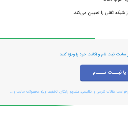
ز ﺷﺒﮑﻪ ﺛﻘﻠﯽ را ﺗﻌﯿﯿﻦ ﻣﯽﮐﻨﺪ.
 سایت ثبت نام و اکانت خود را ویژه کنید
 یا ثبـــت نــــام
رخواست مقالات فارسی و انگلیسی، مشاوره رایگان، تخفیف ویژه محصولات سایت و ...