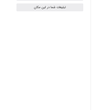
تبلیغات شما در این مکان
Radman Amini
Mohammad
Tavan
akhtar shahsavandi
kimiya zirakpoor