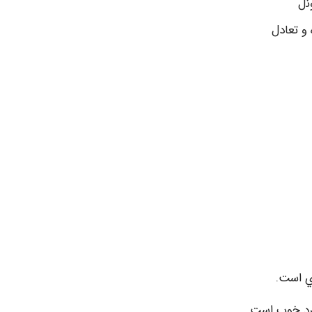
ﻧل
و ﺗﻌﺎدل
دي اﺳﺖ.
ﺮد ﺧﻮب اﺳﺖ.