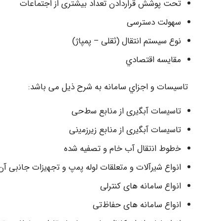
ﺗﺤﺖ ﭘﻮﺷﺶ ﻗﺮاردادن ﺗﻌﺪاد بیشتری از اﺟﺘﻤﺎﻋﺎت
ﺳﻬﻮﻟﺖ دﺳﺘﺮﺳﯽ
ﻧﻮع ﺳﯿﺴﺘﻢ اﻧﺘﻘﺎل (ﺛﻘﻠﯽ – ﭘﻤﭙﺎژ)
ﻣﻘﺎﯾﺴﻪ اﻗﺘﺼﺎدي
ﺗﺎﺳﯿﺴﺎت و اﺟﺰاي ﺳﺎﻣﺎﻧﻪ ﺑﻪ ﺷﺮح ذﯾﻞ ﻣﯽ ﺑﺎﺷﺪ:
ﺗﺎﺳﯾﺳﺎت آﺑﮕﯾری از ﻣﻧﺎﺑﻊ ﺳطﺣﯽ
ﺗﺎﺳﯾﺳﺎت آﺑﮕﯾری از ﻣﻧﺎﺑﻊ زﯾرزﻣﯾﻧﯽ
ﺧطوط اﻧﺗﻘﺎل آب ﺧﺎم و تصفیه ﺷده
اﻧواع ﺷﯾرآﻻت و ﻣﺗﻌﻠﻘﺎت ﻟوله ﭘﻣپ و ﺗﺟﮭﯾزات ﺟﺎﻧﺑﯽ آن
اﻧواع ﺳﺎﻣﺎنه ھﺎی کنترلی
اﻧواع ﺳﺎﻣﺎنه ھﺎی ﺣﻔﺎظﺗﯽ