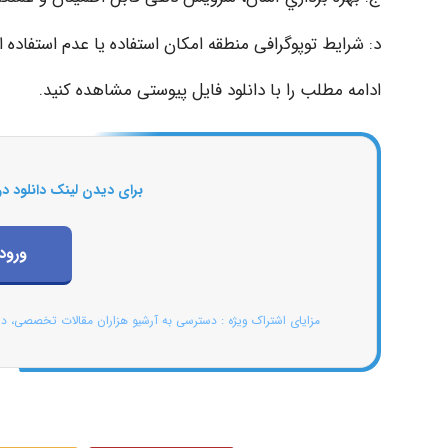
د: ﺷﺮاﯾﻂ ﺗﻮﭘﻮﮔﺮاﻓﯽ ﻣﻨﻄﻘﻪ اﻣﮑﺎن اﺳﺘﻔﺎده ﯾﺎ ﻋﺪم اﺳﺘﻔﺎده ا
ادامه مطلب را با دانلود فایل پیوستی مشاهده کنید.
برای دیدن لینک دانلود در
ورود
مزایای اشتراک ویژه : دسترسی به آرشیو هزاران مقالات تخصصی، د