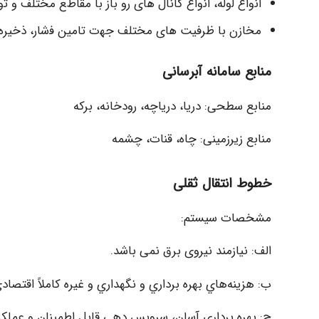
اﻧواع ﻟوله، اﻧواع ﮐﺎﻧﺎل ھﺎی رو ﺑﺎز ﺑﺎ ﻣﻘﺎطﻊ مختلف و ﺗو
مخازن ﺑﺎ ظرفیت ھﺎی مختلف ﺟﮭت ﺗﺎمین ﻓﺷﺎر، ذخیره 
ﻣﻨﺎﺑﻊ ﺳﺎﻣﺎﻧﻪ آﺑﺮﺳﺎﻧﯽ
ﻣﻨﺎﺑﻊ ﺳﻄﺤﯽ: درﯾﺎ، درﯾﺎﭼﻪ، رودﺧﺎﻧﻪ، ﺑﺮﮐﻪ
ﻣﻨﺎﺑﻊ زﯾﺮزﻣﯿﻨﯽ: ﭼﺎه، ﻗﻨﺎت، ﭼﺸﻤﻪ
خطوط انتقال ثقلی
ﻣﺸﺨﺼﺎت ﺳﯿﺴﺘﻢ:
اﻟﻒ: ﻧﯿﺎزﻣﻨﺪ ﻧﯿﺮوی ﺑﺮق ﻧﻤﯽ ﺑﺎﺷﺪ.
ب: ﻫﺰﯾﻨﻪﻫﺎي ﺑﻬﺮه ﺑﺮداري و ﻧﮕﻬﺪاري و ﻏﯿﺮه ﮐﺎﻣﻼً اﻗﺘﺼﺎ
ج: ﺑﻬﺮه ﺑﺮداري آﺳﺎن، ﺳﺮوﯾﺲ دﻫﯽ ﻗﺎﺑﻞ اﻃﻤﯿﻨﺎن و ﻋﻤﻠﮑ