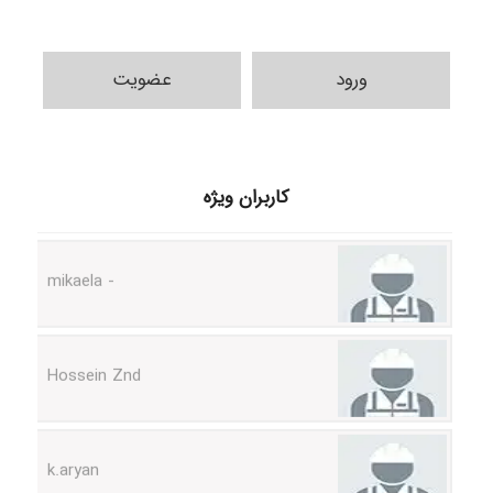
ورود
عضویت
H.ghaedi
کاربران ویژه
- mikaela
Hossein Znd
k.aryan