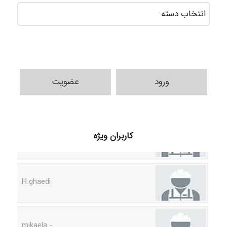
دسته‌ه
ورود
عضویت
Samunak
کاربران ویژه
H.ghaedi
- mikaela