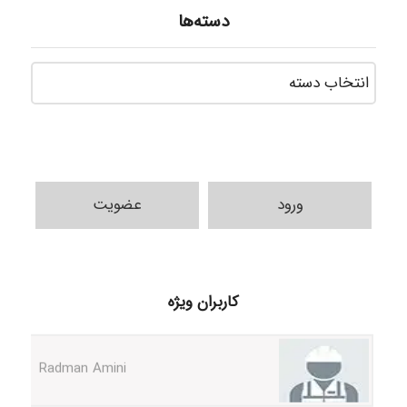
دسته‌ها
دسته‌ه
ورود
عضویت
ilhan200
کاربران ویژه
Radman Amini
Mohammad