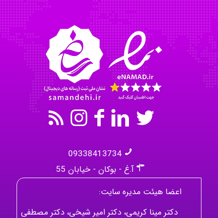
Omid
Mehrab
09338413734
آ.غ - بوکان - خیابان 55
اعضا هیئت مدیره سایت:
دکتر مینا کریمی، دکتر امیر شیخی، دکتر مصطفی