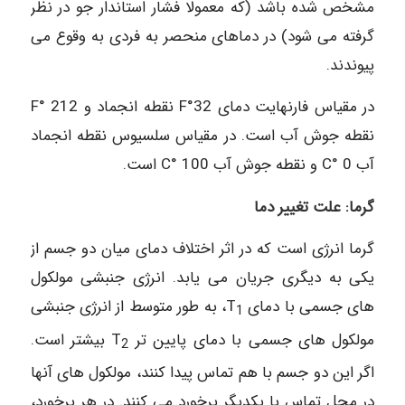
مشخص شده باشد (که معمولا فشار استاندار جو در نظر
گرفته می شود) در دماهای منحصر به فردی به وقوع می
پیوندند.
در مقیاس فارنهایت دمای 32°F نقطه انجماد و F° 212
نقطه جوش آب است. در مقیاس سلسیوس نقطه انجماد
آب C° 0 و نقطه جوش آب C° 100 است.
گرما: علت تغییر دما
گرما انرژی است که در اثر اختلاف دمای میان دو جسم از
یکی به دیگری جریان می یابد. انرژی جنبشی مولکول
های جسمی با دمای T
، به طور متوسط از انرژی جنبشی
1
مولکول های جسمی با دمای پایین تر T
بیشتر است.
2
اگر این دو جسم با هم تماس پیدا کنند، مولکول های آنها
در محل تماس با یکدیگر برخورد می کنند. در هر برخورد،