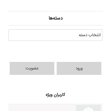
دسته‌ها
دسته‌ه
ورود
عضویت
ilhan200
کاربران ویژه
Radman Amini