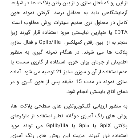
از این رو که فعال سازی و از بین رفتن پلاکت ها در شرایط
آزمایشگاهی باید به حداقل برسد. گرفتن نمونه خون
کامل در محلول تری سدیم سیترات روش مطلوب است.
EDTA یا هپارین نبایستی مورد استفاده قرار گیرند زیرا
منجر به از بین رفتن کمپلکس GpIIb/IIIa و فعال سازی
پلاکت ها می شوند. در هنگام نمونه گیری به منظور
اطمینان از جریان روان خون، استفاده از گاروی سست یا
عدم استفاده از آن و سوزن سایز 21 توصیه می شود. آماده
سازی نمونه در مدت 15 دقیقه پس از خون گیری و در
دمای اتاق بایستی انجام شود.
به منظور ارزیابی گلیکوپروتئین های سطحی پلاکت ها،
روش های رنگ آمیزی دوگانه نظیر استفاده از مارکرهای
پلاکتی GpIX یا GpIα یا GpIIb/IIIa می تواند مورد
استفاده قرار گیرند. مزیت این روش های رنگ آمیزی