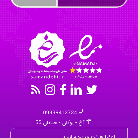
Omid
Mehrab
09338413734
آ.غ - بوکان - خیابان 55
اعضا هیئت مدیره سایت: