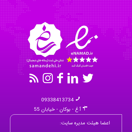
Tavan
akhtar shahsavandi
09338413734
آ.غ - بوکان - خیابان 55
اعضا هیئت مدیره سایت: