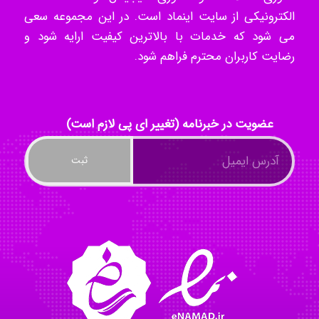
الکترونیکی از سایت اینماد است. در این مجموعه سعی
می شود که خدمات با بالاترین کیفیت ارایه شود و
ilhan200
رضایت کاربران محترم فراهم شود.
Radman Amini
عضویت در خبرنامه (تغییر ای پی لازم است)
Mohammad
Tavan
akhtar shahsavandi