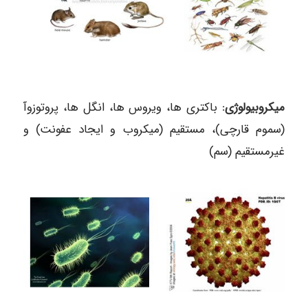
میکروبیولوژی:
باکتری ها، ویروس ها، انگل ها، پروتوزوآ
(سموم قارچی)، مستقیم (میکروب و ایجاد عفونت) و
غیرمستقیم (سم)