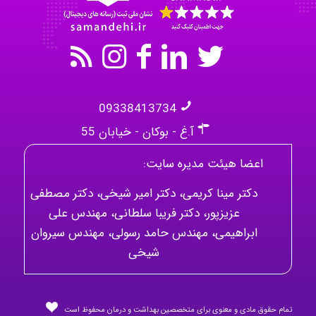
09338413734
آ.غ - بوکان - خیابان 55
اعضا هیئت مدیره سایت:
دکتر مینا کریمی، دکتر امیر شیخی، دکتر مصطفی
عزیزپور، دکتر فریبا سلطانی، مهندس علی
ابراهیمی، مهندس حامد رسولی، مهندس سیروان
شیخی
تمام حقوق مادی و معنوی برای متخصصین بهداشت و درمان محفوظ است