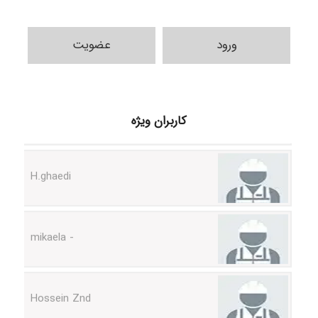
ورود
عضویت
Samunak
کاربران ویژه
H.ghaedi
- mikaela
Hossein Znd