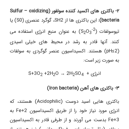
٢- باکتری های اکسید کننده سولفور (Sulfur – oxidizing
bacteria):
این باکتری ها از SH2، گوگرد عنصری (S0) یا
-2
تيوسولفات (S
O
) به عنوان منبع انرژی استفاده می
2
3
کنند. آنها قادر به رشد در محیط های خیلی اسیدی
(2≥pH) هستند. اکسیداسیون عنصر گوگردی به سولفات
به صورت زیر است:
+ انرژی
SO
O → 2H
+2H
S+3O
2
2
2
4
٣- باکتری های آهن (Iron bacteria)
باکتری هایی اسید دوست (Acidophilic) هستند، که
انرژی مورد نیاز خود را از طریق اکسیداسیون 2+Fe به
3+Fe بدست می آورند و از طرفی قادر به اکسیداسیون