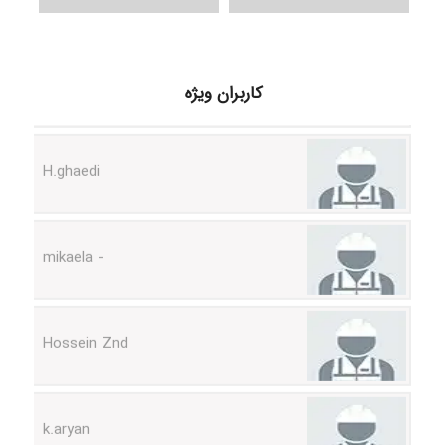
Samunak
کاربران ویژه
H.ghaedi
- mikaela
Hossein Znd
k.aryan