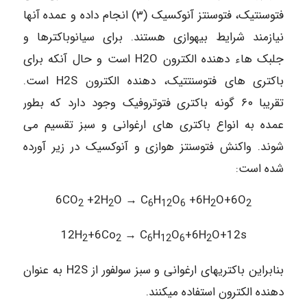
فتوسنتیک، فتوسنتز آنوکسیک (۳) انجام داده و عمده آنها
نیازمند شرایط بیهوازی هستند. برای سیانوباکترها و
جلبک هاء دهنده الکترون H2O است و حال آنکه برای
باکتری های فتوسنتتیک، دهنده الکترون H2S است.
تقریبا ۶۰ گونه باکتری فتوتروفیک وجود دارد که بطور
عمده به انواع باکتری های ارغوانی و سبز تقسیم می
شوند. واکنش فتوسنتز هوازی و آنوکسیک در زیر آورده
شده است:
6CO
+2H
O → C
H
O
+6H
O+6O
2
2
6
12
6
2
2
12H
+6Co
→ C
H
O
+6H
O+12s
2
2
6
12
6
2
بنابراین باکتریهای ارغوانی و سبز سولفور از H2S به عنوان
دهنده الکترون استفاده میکنند.