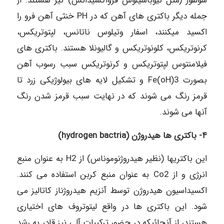
سولفور (مثل تیوباسیلوس فرواکسیدانس) نیز هستند. از
جمله دیگر باکتری های آهن که در PH خنثی آهن فرو را
اکسید میکنند، اسفار وتیلوس ناتانس، لپتوتریکس،
کرنوتریکس، کلونوتریکس و گالیونلا هستند. باکتری های
فیلامنتوس لپتوتریکس و کرنوتریکس سبب رسوب آهن
بصورت 3(Fe(oH و تشکیل لایه های بیولوژیکی زرد تا
قرمز رنگ می شوند که در نهایت سبب قرمز شدن رنگ
آنها می شوند.
۴- باکتری ها هیدروژن (hydrogen bactria)
این باکتریها (نظیر هیدروژنوموناس) از H2 به عنوان منبع
انرژی و از Co2 به عنوان منبع کربن استفاده می کنند.
اکسیداسیون هیدروژن توسط آنزیم هیدروژناز کاتالیز می
شود. این باکتری ها در واقع لیتوتروف های اختیاری
هستند، از آنجائیکه در حضور ترکیبات آلی نیز قادر به رشد