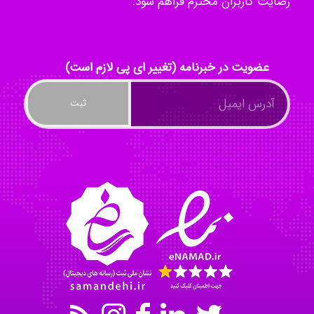
رضایت کاربران محترم فراهم شود.
Radman Amini
عضویت در خبرنامه (تغییر ای پی لازم است)
Mohammad
Tavan
akhtar shahsavandi