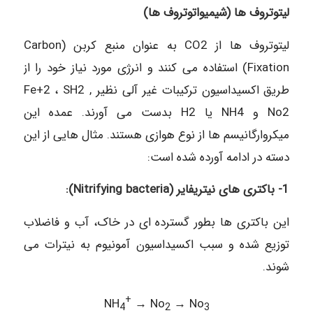
ليتوتروف ها (شیمیواتوتروف ها)
لیتوتروف ها از CO2 به عنوان منبع کربن (Carbon
Fixation) استفاده می کنند و انرژی مورد نیاز خود را از
طریق اکسیداسیون ترکیبات غير آلی نظير Fe+2 ، SH2 ,
No2 و NH4 یا H2 بدست می آورند. عمده این
میکروارگانیسم ها از نوع هوازی هستند. مثال هایی از این
دسته در ادامه آورده شده است:
1- باکتری های نیتریفایر (Nitrifying bacteria):
این باکتری ها بطور گسترده ای در خاک، آب و فاضلاب
توزیع شده و سبب اکسیداسیون آمونیوم به نیترات می
شوند.
+
NH
→ No
→ No
4
2
3