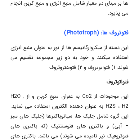
ها بر مبنای دو معیار شامل منبع انرژی و منبع کربن انجام
می پذیرد.
فتوتروف ها: (Phototroph)
این دسته از میکروارگانیسم ها از نور به عنوان منبع انرژی
استفاده میکنند و خود به دو زیر مجموعه تقسیم می
شوند: ۱) فتواتوتروف و ۲) فتوهتروتروف
فتواتوتروف
این موجودات از Co2 به عنوان منبع کربن و از H2O ,
H2S ، H2 به عنوان دهنده الکترون استفاده می نماید.
این گروه شامل جلبک ها، سیانوباکترها (جلبک های سبز
– آبی) و باکتری های فتوسنتتیک (که باکتری های
فتوتروفیک نیز نامیده می شوند) می باشد. باکتری های