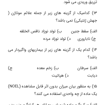
تزریق وریدی می شود.
۱۳) کدامیک از گزینه های زیر از جمله علائم موتاژن (
جهش ژنتیکی) نمی باشد؟
الف) سقط جنین ب) تولد نوزاد ناقص الخلقه
ج) ناباروری د) تولد نوزاد مرده
۱۴) کدام یک از گزینه های زیر از بیماریهای واگیردار می
باشد؟
الف) سرطان ب) زخم معده ج)
دیابت د) هپاتیت
۱۵) به منظور بیان میزان بدون اثر قابل مشاهده (NOEL)
یک ماده از چه واحدی استفاده می کنند؟
الف) میکروگرم ماده شیمیایی به ازای هر کیلوگرم وزن بدن