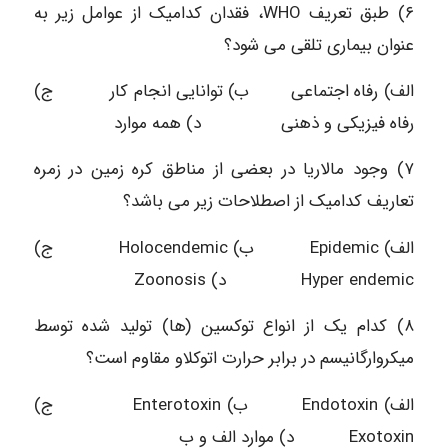
۶) طبق تعریف WHO، فقدان کدامیک از عوامل زیر به
عنوان بیماری تلقی می شود؟
الف) رفاه اجتماعی ب) توانایی انجام کار ج)
رفاه فیزیکی و ذهنی د) همه موارد
۷) وجود مالاریا در بعضی از مناطق کره زمین در زمره
تعاریف کدامیک از اصطلاحات زیر می باشد؟
الف) Epidemic ب) Holocendemic ج)
Hyper endemic د) Zoonosis
۸) کدام یک از انواع توکسین (ها) تولید شده توسط
میکروارگانیسم در برابر حرارت اتوکلاو مقاوم است؟
الف) Endotoxin ب) Enterotoxin ج)
Exotoxin د) موارد الف و ب