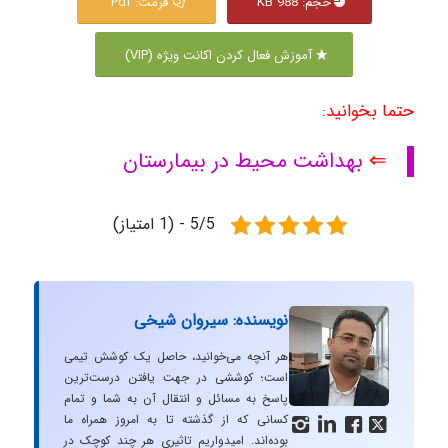
حجم: 988 KB
فرمت: Pdf
آموزش فعال کردن اکانت ویژه (VIP)
حتما بخوانید:
⇐
بهداشت محیط در بیمارستان
5/5 - (1 امتیاز)
نویسنده: سیروان شیخی
هر آنچه می‌خوانید، حاصل یک کوشش تیمی
است؛ کوششی در جهت یافتن درست‌ترین
پاسخ به مسائل و انتقال آن به شما و تمام
کسانی که از گذشته تا به امروز همراه ما




بوده‌اند. امیدواریم تاثیری هر چند کوچک در