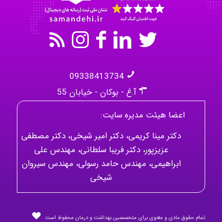
09338413734
آ.غ - بوکان - خیابان 55
اعضا هیئت مدیره سایت:
دکتر مینا کریمی، دکتر امیر شیخی، دکتر مصطفی
عزیزپور، دکتر فریبا سلطانی، مهندس علی
ابراهیمی، مهندس حامد رسولی، مهندس سیروان
شیخی
تمام حقوق مادی و معنوی برای متخصصین بهداشت و درمان محفوظ است