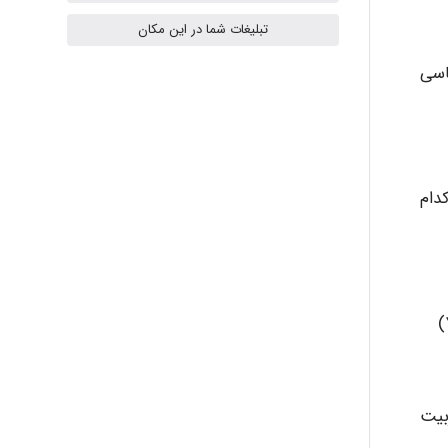
تبلیغات شما در این مکان
اسی
Radman Amini
Mohammad
دام
Tavan
akhtar shahsavandi
بیت
kimiya zirakpoor