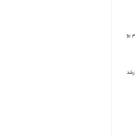
ست آدم رو
رشد