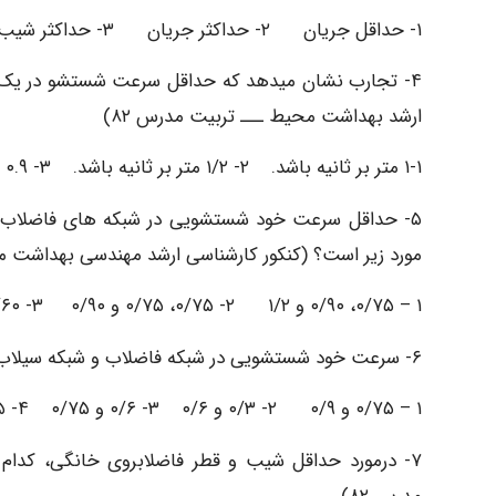
۱- حداقل جریان ۲- حداکثر جریان ۳- حداکثر شیب لوله ۴- ابتدای دوره طرح
۴- تجارب نشان میدهد که حداقل سرعت شستشو در یک فا
ارشد بهداشت محیط ـــ تربیت مدرس ۸۲)
۱-۱ متر بر ثانیه باشد. ۲- ۱/۲ متر بر ثانیه باشد. ۳- ۰.۹ متر بر ثانیه باشد ۴- ۰.۶ متر بر ثانیه باشد.
۵- حداقل سرعت خود شستشویی در شبکه های فاضلاب خا
مورد زیر است؟ (کنکور کارشناسی ارشد مهندسی بهداشت محی
۱ – ۰/۷۵، ۰/۹۰ و ۱/۲ ۲- ۰/۷۵، ۰/۷۵ و ۰/۹۰ ۳- ۰/۶۰، ۰/۷۵ و ۰/۷۵ ۴- ۰/۶ ، ۰/۷۵ و ۰/۹۰
۶- سرعت خود شستشویی در شبکه فاضلاب و شبکه سیلاب بر حسب متر در ثانیه چقدر است؟ (کنکور Ph.D بهداشت محیط ۷۸)
۱ – ۰/۷۵ و ۰/۹ ۲- ۰/۳ و ۰/۶ ۳- ۰/۶ و ۰/۷۵ ۴- ۰/۷۵ و ۰/۶
۷- درمورد حداقل شیب و قطر فاضلابروی خانگی، کدا