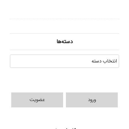
دسته‌ها
دسته‌ه
ورود
عضویت
ilhan200