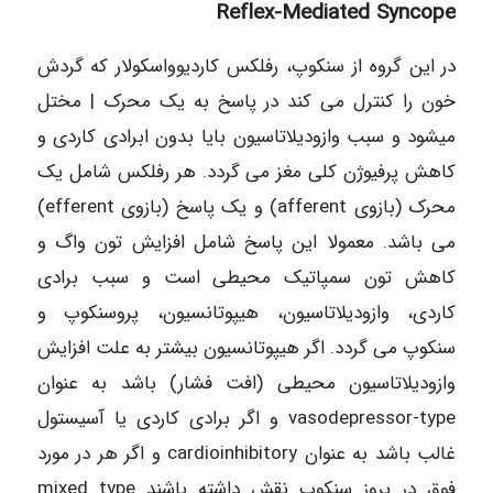
Reflex-Mediated Syncope
در این گروه از سنکوپ، رفلکس کاردیوواسکولار که گردش
خون را کنترل می کند در پاسخ به یک محرک | مختل
میشود و سبب وازودیلاتاسیون بایا بدون ابرادی کاردی و
کاهش پرفیوژن کلی مغز می گردد. هر رفلکس شامل یک
محرک (بازوی afferent) و یک پاسخ (بازوی efferent)
می باشد. معمولا این پاسخ شامل افزایش تون واگ و
کاهش تون سمپاتیک محیطی است و سبب برادی
کاردی، وازودیلاتاسیون، هیپوتانسیون، پروسنکوپ و
سنکوپ می گردد. اگر هیپوتانسیون بیشتر به علت افزایش
وازودیلاتاسیون محیطی (افت فشار) باشد به عنوان
vasodepressor-type و اگر برادی کاردی یا آسیستول
غالب باشد به عنوان cardioinhibitory و اگر هر در مورد
فوق در بروز سنکوپ نقش داشته باشند mixed type