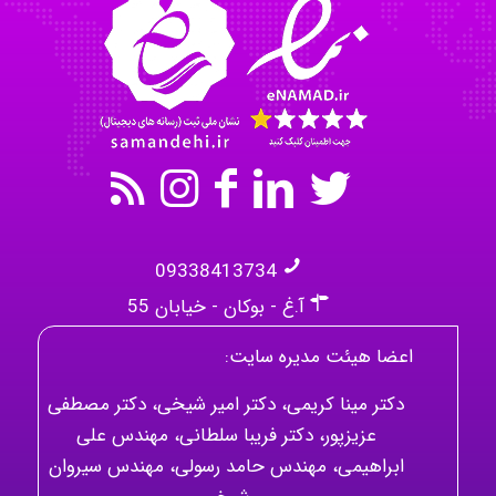
Mehrab
09338413734
آ.غ - بوکان - خیابان 55
اعضا هیئت مدیره سایت:
دکتر مینا کریمی، دکتر امیر شیخی، دکتر مصطفی
عزیزپور، دکتر فریبا سلطانی، مهندس علی
ابراهیمی، مهندس حامد رسولی، مهندس سیروان