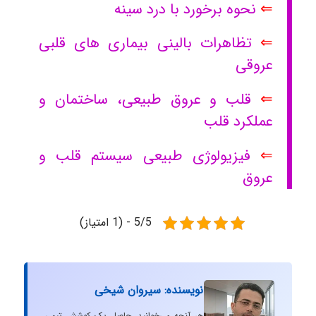
⇐
نحوه برخورد با درد سینه
⇐
تظاهرات بالینی بیماری های قلبی
عروقی
⇐
قلب و عروق طبیعی، ساختمان و
عملکرد قلب
⇐
فیزیولوژی طبیعی سیستم قلب و
عروق
5/5 - (1 امتیاز)
نویسنده: سیروان شیخی
هر آنچه می‌خوانید، حاصل یک کوشش تیمی