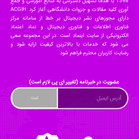
1398 با هدف تسهیل دسترسی به منابع آموزشی و جمع
آوری کلیه مقالات و جزوات دانشگاهی آغاز کرد. ACGIH
akhtar shahsavandi
دارای مجوزهای نشر دیجیتال بر خط از سامانه مرکز
فناوری اطلاعات و فناوری دیجیتال و نماد اعتماد
الکترونیکی از سایت اینماد است. در این مجموعه سعی
kimiya zirakpoor
می شود که خدمات با بالاترین کیفیت ارایه شود و
رضایت کاربران محترم فراهم شود.
ayda habibnejad
عضویت در خبرنامه (تغییر ای پی لازم است)
Nazaninkarkon
Omid