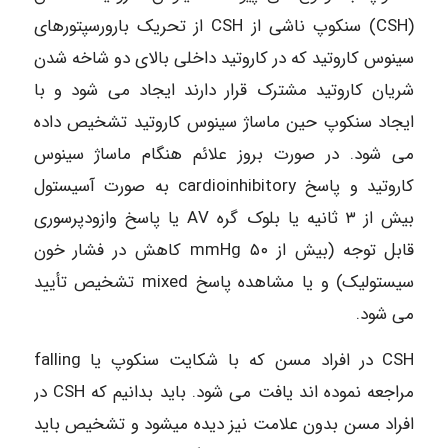
(CSH) سنکوپ ناشی از CSH از تحریک بارورسپتورهای
سینوس کاروتید که در کاروتید داخلی بالای دو شاخه شدن
شریان کاروتید مشترک قرار دارند ایجاد می شود و با
ایجاد سنکوپ حین ماساژ سینوس کاروتید تشخیص داده
می شود. در صورت بروز علائم هنگام ماساژ سینوس
کاروتید و پاسخ cardioinhibitory به صورت آسیستول
بیش از ۳ ثانیه یا بلوک گره AV یا پاسخ وازودپرسوری
قابل توجه (بیش از mmHg ۵۰ کاهش در فشار خون
سیستولیک) و یا مشاهده پاسخ mixed تشخیص تأیید
می شود.
CSH در افراد مسن که با شکایت سنکوپ یا falling
مراجعه نموده اند یافت می شود. باید بدانیم که CSH در
افراد مسن بدون علامت نیز دیده میشود و تشخیص باید