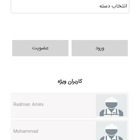
دسته‌ه
ورود
عضویت
ilhan200
کاربران ویژه
Radman Amini
Mohammad