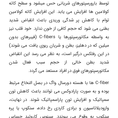
توسط بارورسپتورهای شریانی حس میشود و سطح کاته
کولامین ها افزایش می یابد. این افزایش کاته کولامین
توام با کاهش پر شدگی وریدی باعث انقباض شدید
بطنی می شود که حجم کافی از خون ندارد. خود قلب نیز
به واسطه مکانورسپتورها یا C-fibers (فیبرهای بدون
میلین که در دهلیز، بطن و شریان ریوی یافت می شوند)
در این رفلکس درگیر است، به نظر می رسد این انقباض
شدید بطن خالی از حجم سبب فعال شدن
مکانورسپتورهای فوق در افراد مستعد می گردد.
C-fiber ها با هسته دورسال واگ در بصل النخاع مرتبط
بوده و به صورت پارادوکس می توانند باعث کاهش تون
سمپاتیک و افزایش تون پاراسمپاتیک شوند. در نهایت،
وازودیلاتاسیون و برادی کاردی رخ داده، سنکوپ یا پره
سنکوپ به وقوع می پیوندد. سینوس کاروتید حساس