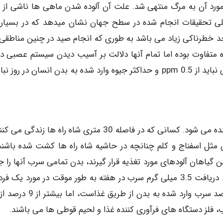
د، موارد مسمومیت به بیش از 700 مورد رسید که 46 مورد آن به مرگ منتهی شد. علت آن آلوده شدن ماهی ها ناشی ا
کلی تحقیقات انجام شده در سطح جهان نشان میدهد که در بسیاری
 خطرناکی زیاد می باشد به طوری که انجام صید در چنین مناطقی 
متفاوت بوده اما تمام آنها دلالت بر آسیب دیدن سیستم عصبی دار
به طور کلی حداکثر میزان مجاز و قابل قبول جیوه در ماهی نباید از ppm 0.5 و حداکثر جیوه وارد شده به بدن انسان در روز
سرب موجود در بنزین ماشین ها به سادگی در محیط پراکنده می شود. کسانی که در فاصله 30 متری شاه راه ها زند
 مثل اسفناج و کلم چنانچه در حاشیه شاه راه ها کشت شده باشند،
گیاهان آلودهای مورد تغذیه قرار گیرند، بدن تمامی سرب آنها را 
کیلویی حدی قابل قبول است. جالب اینجاست که 90 درصد سرب وارد شده به بدن از ط
 فلز دستگاه های فرآوری کننده غذا و لحیم قوطی ها می باشند.