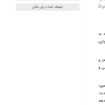
ilhan200
 از
تبلیغات شما در این مکان
Radman Amini
 به
Mohammad
ازی
ز و
Tavan
ی و
akhtar shahsavandi
 مصرف ماهی در سال 1950 در ژاپن مورد
ند،
دهه
kimiya zirakpoor