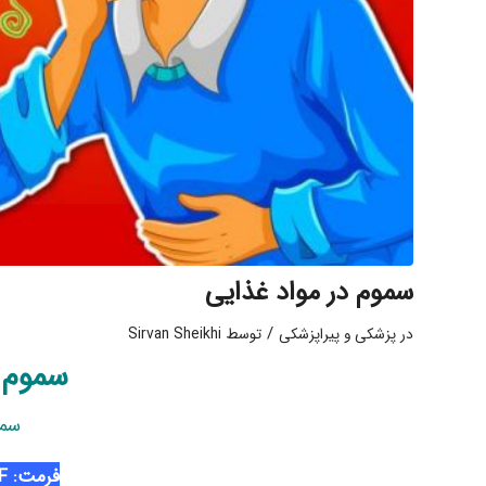
سموم در مواد غذایی
/
در
پزشکی و پیراپزشکی
توسط
Sirvan Sheikhi
سموم د
سمو
فرمت: PDF