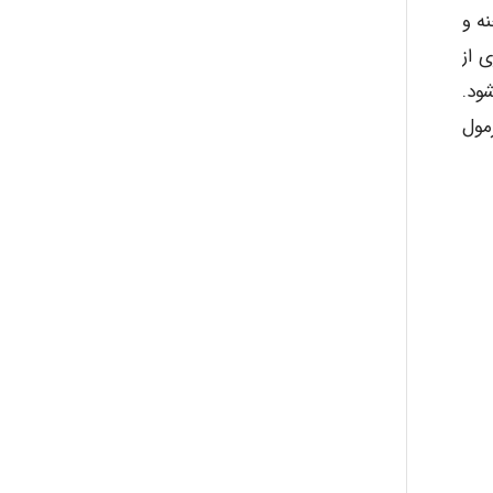
رخنه و
 از
ود.
مول