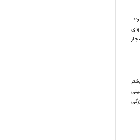
دد.
نهای
جاز
شتر
ک دارد ولی در برخی از چشمه های آب گرم و آب معدنی ممکن است میزان آرسنیک حدود 1 میلی
 بزرگی