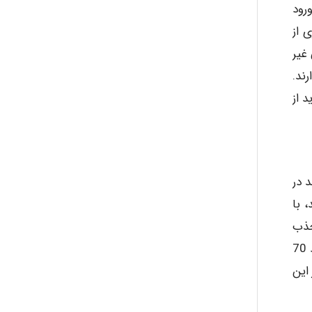
ز ورود
 از
ayda habibnejad
غیر
ند.
 نباید از
Nazaninkarkon
Omid
گی می کنند در
 با
جذب
Mehrab
نمی کند، بلکه بخش اعظم آن از راه مدفوع دفع می گردد. دریافت 3.5 میلی گرم سرب در هفته به طور موقت در مورد یک فرد 70
ریق غذاست، اما بیشتر از 9 درصد از این