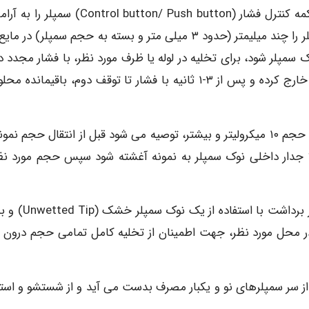
پس از محکم کردن نوک سمپلر مناسب به سمپلر، ابتدا دکمه کنترل فشار (Control button/ Push button
توقف اول دکمه، پائین می آوریم، در همان حال نوک سمپلر را چند میلیمتر (حدود ۳ میلی متر و بسته به حجم سمپلر) د
وک سمپلر شود، برای تخلیه در لوله یا ظرف مورد نظر، با فشار مجدد 
تا توقف اول، محلول را با تماس به جداره ظرف به آرامی خارج کرده و پس از ۳-۱ ثانیه با فشار تا توقف دوم، باقیماند
کاملا جدار داخلی نوک سمپلر به نمونه آغشته شود سپس حجم مورد نظر
برای حجم های کمتر از ۱۰ میکرولیتر بهتر است، فقط یکبار برداشت 
در محل مورد نظر، جهت اطمینان از تخلیه کامل تمامی حجم درون 
از سر سمپلرهای نو و یکبار مصرف بدست می آید و از شستشو و استف