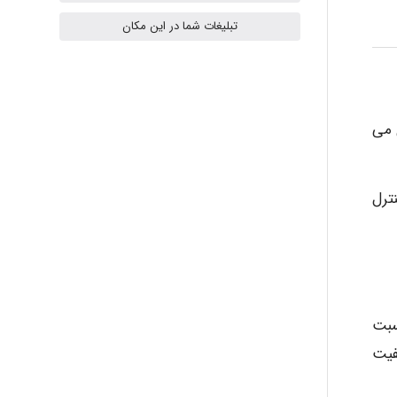
تبلیغات شما در این مکان
Radman Amini
 می
Mohammad
ترل
Tavan
akhtar shahsavandi
سبت
فیت
kimiya zirakpoor