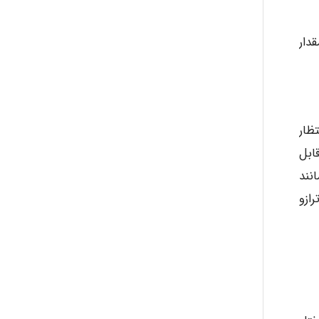
دار
ظار
ابل
نند
ن منظم ترازو