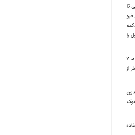
) سمپلر را به آرامی تا
ر مایع فرو
دکمه
ه محلول را
جهت رسیدن به حداکثر دقت و صحت برای سمپلرهای با حجم ۱۰ میکرولیتر و بیشتر، توصیه می شود قبل از انتقال حجم نمونه، ۲
 از
با استفاده از یک نوک سمپلر خشک (Unwetted Tip) و بدون
نوک
اده