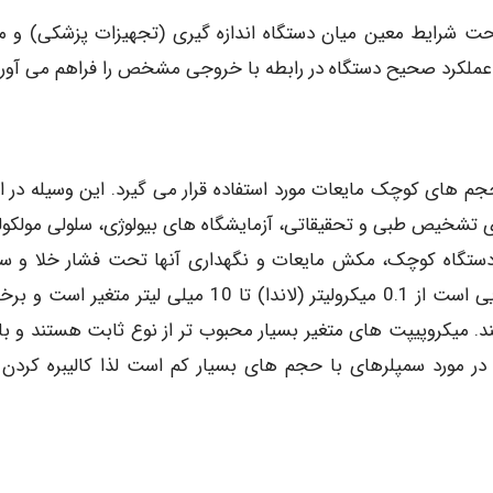
تحت شرایط معین میان دستگاه اندازه گیری (تجهیزات پزشکی) و مق
از عملکرد صحیح دستگاه در رابطه با خروجی مشخص را فراهم می آورد
 های کوچک مایعات مورد استفاده قرار می گیرد. این وسیله در ای
ای تشخیص طبی و تحقیقاتی، آزمایشگاه های بیولوژی، سلولی مولکول
دستگاه کوچک، مکش مایعات و نگهداری آنها تحت فشار خلا و 
تخلیه در جای دیگر است. حجم مایعی که قادر به جابجایی است از 0.1 میکرولیتر (لاندا) تا 10 میلی لیتر متغی
. میکروپیپت های متغیر بسیار محبوب تر از نوع ثابت هستند و ب
ر مورد سمپلرهای با حجم های بسیار کم است لذا کالیبره کردن آ