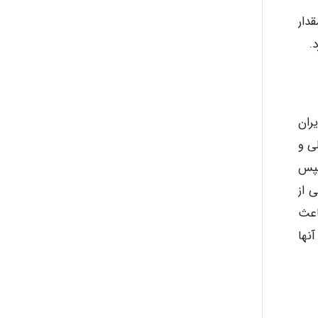
دار
.
ayda habibnejad
Nazaninkarkon
ران
ی و
Omid
سپس
ر است و برخی از
اعث
Mehrab
نها