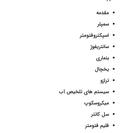
مقدمه
سمپلر
اسپکتروفتومتر
سانتریفوژ
بنماری
یخچال
ترازو
سیستم های تلخیص آب
میکروسکوپ
سل کانتر
فلیم فتومتر