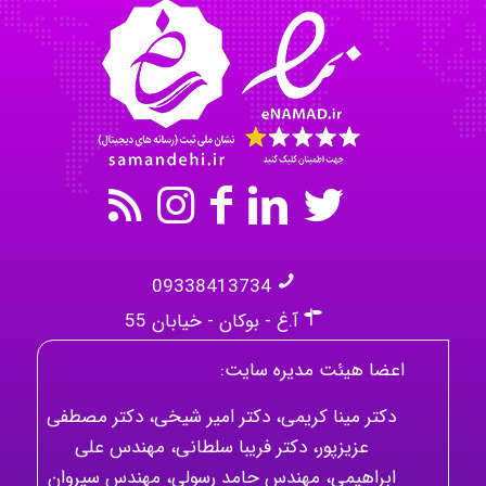
akhtar shahsavandi
kimiya zirakpoor
09338413734
آ.غ - بوکان - خیابان 55
اعضا هیئت مدیره سایت:
دکتر مینا کریمی، دکتر امیر شیخی، دکتر مصطفی
عزیزپور، دکتر فریبا سلطانی، مهندس علی
ابراهیمی، مهندس حامد رسولی، مهندس سیروان