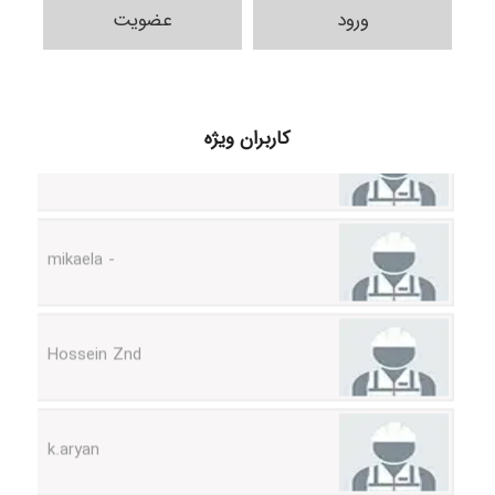
ورود
عضویت
Samunak
H.ghaedi
کاربران ویژه
- mikaela
Hossein Znd
k.aryan