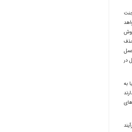
جنت
اهد
روش
حذف
عمل
 در
 به
رند
های
یند