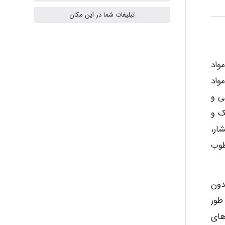
ilhan200
تبلیغات شما در این مکان
Radman Amini
واد
واد
Mohammad
ی و
ک و
ار،
Tavan
طوب
akhtar shahsavandi
دون
طور
های
kimiya zirakpoor