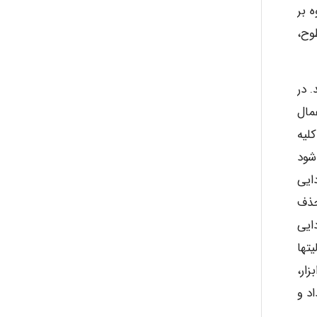
 بر
وح،
ayda habibnejad
 در
Nazaninkarkon
مال
لیه
شود
Omid
ایی
حذف
ایی
Mehrab
تها
ار،
د و