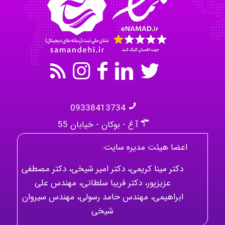
09338413734
آ.غ - بوکان - خیابان 55
اعضا هیئت مدیره سایت:
دکتر مینا کریمی، دکتر امیر شیخی، دکتر مصطفی
عزیزپور، دکتر فریبا سلطانی، مهندس علی
ابراهیمی، مهندس حامد رسولی، مهندس سیروان
شیخی