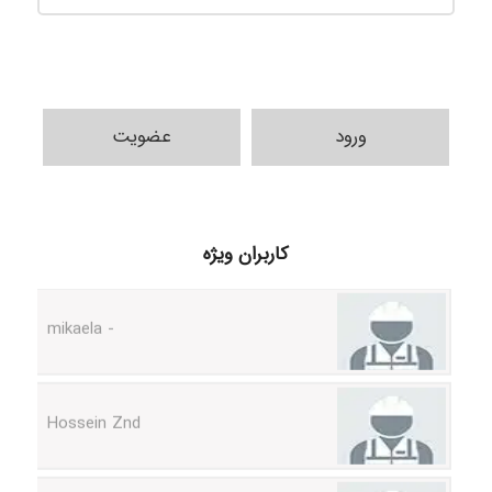
ورود
عضویت
H.ghaedi
کاربران ویژه
- mikaela
Hossein Znd
k.aryan