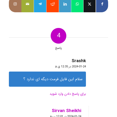
4
پاسخ
Srashk
گفته:
2024-01-24 در 12:35 ق.ظ
سلام این فایل فرمت دیگه ای ندارد ؟
برای پاسخ دادن وارد شوید
Sirvan Sheikhi
گفته:
2024-01-24 در 12:01 ب.ظ