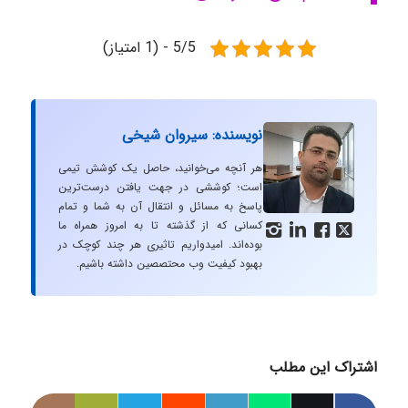
5/5 - (1 امتیاز)
نویسنده: سیروان شیخی
هر آنچه می‌خوانید، حاصل یک کوشش تیمی
است؛ کوششی در جهت یافتن درست‌ترین
پاسخ به مسائل و انتقال آن به شما و تمام
کسانی که از گذشته تا به امروز همراه ما




بوده‌اند. امیدواریم تاثیری هر چند کوچک در
بهبود کیفیت وب محتصصین داشته باشیم.
اشتراک این مطلب