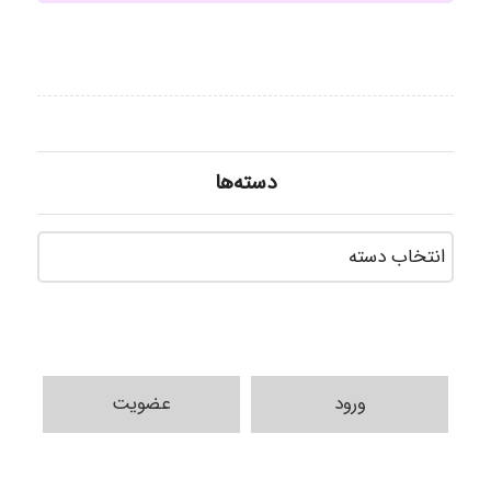
دسته‌ها
دسته‌ه
ورود
عضویت
ilhan200