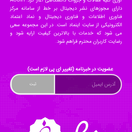
آوری کلیه مقالات و جزوات دانشگاهی آغاز کرد. ACGIH
دارای مجوزهای نشر دیجیتال بر خط از سامانه مرکز
akhtar shahsavandi
فناوری اطلاعات و فناوری دیجیتال و نماد اعتماد
الکترونیکی از سایت اینماد است. در این مجموعه سعی
می شود که خدمات با بالاترین کیفیت ارایه شود و
kimiya zirakpoor
رضایت کاربران محترم فراهم شود.
ayda habibnejad
عضویت در خبرنامه (تغییر ای پی لازم است)
Nazaninkarkon
Omid