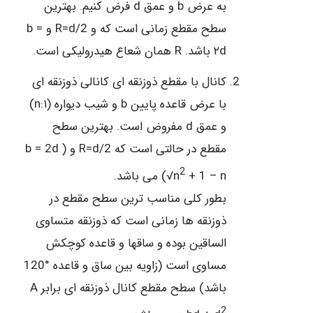
به عرض b و عمق d فرض کنیم. بهترین
سطح مقطع زمانی است که و R=d/2 و b =
۲d باشد. R همان شعاع هیدرولیکی است.
کانال با مقطع ذوزنقه ای کانالی ذوزنقه ای
با عرض قاعده پایین b و شیب دیواره (۱:n)
و عمق d مفروض است. بهترین سطح
مقطع در حالتی است که R=d/2 و ( b = 2d
2
+ 1 – n می باشد.
(√n
بطور کلی مناسب ترین سطح مقطع در
ذوزنقه ها زمانی است که ذوزنقه متساوی
الساقین بوده و ساقها و قاعده کوچکش
مساوی است (زاویه بین ساق و قاعده °120
باشد) سطح مقطع کانال ذوزنقه ای برابر A
2