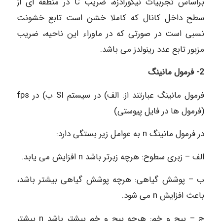
براساس تجربیات نیکورادزه، ضريب C در منطقه ای از
سطح داخل کانال که کاملا خشن است تابع خشونت
نسبی است در صورتی که در ماوراء این ناحیه، ضریب
مزبور تابع عدد رینولدز می باشد.
2- فرمول مانینگ
فرمول مانینگ عبارتند از: الف) در سیستم SI ب) در fps
(فرمول ها در فایل پیوستی)
در فرمول مانینگ n به عوامل زیر بستگی دارد:
الف – زبری سطوح: هرچه زبرتر باشد n افزایش می یابد.
ب – پوشش گیاهی: هرچه پوشش گیاهی بیشتر باشد،
باعث افزایش n می شود.
ج – پیچ و خم: هرچه پیچ و خم بیشتر باشد n بیشتر