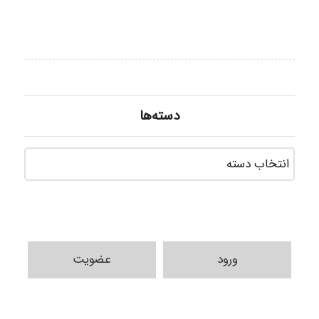
دسته‌ها
دسته‌ه
ورود
عضویت
ilhan200