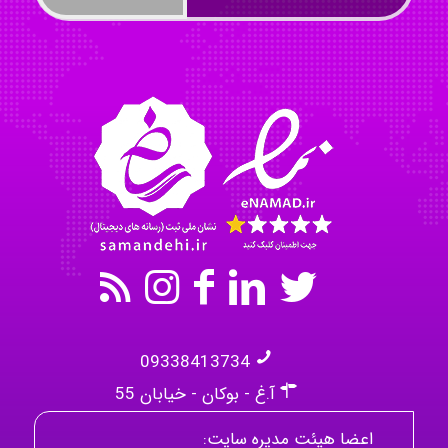
Mohammad
Tavan
akhtar shahsavandi
09338413734
آ.غ - بوکان - خیابان 55
اعضا هیئت مدیره سایت: