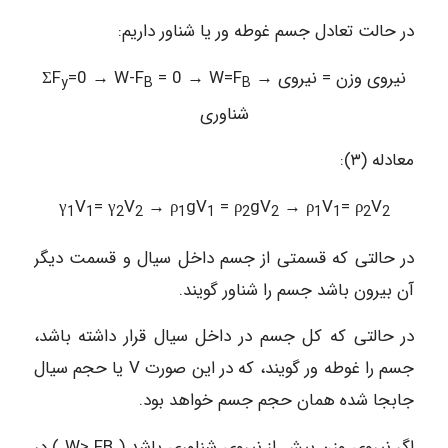
در حالت تعادل جسم غوطه ور یا شناور داریم:
→ نیروی وزن = نیروی
= 0 → W=F
=0 → W-F
ΣF
y
B
B
شناوری
معادله (۳):
γ
V
= γ
V
→ ρ
gV
= ρ
gV
→ ρ
V
= ρ
V
1
1
2
2
1
1
2
2
1
1
2
2
در حالتی که قسمتی از جسم داخل سیال و قسمت دیگر
آن بیرون باشد جسم را شناور گویند.
در حالتی که کل جسم در داخل سیال قرار داشته باشد،
جسم را غوطه ور گویند، که در این صورت V یا حجم سیال
جابجا شده همان حجم جسم خواهد بود.
اگر نیروی وزن بیش از نیروی شناوری باشد ( W> FB ) در