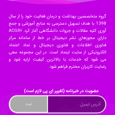
Mohammad
گروه متخصصین بهداشت و درمان فعالیت خود را از سال
Tavan
1398 با هدف تسهیل دسترسی به منابع آموزشی و جمع
آوری کلیه مقالات و جزوات دانشگاهی آغاز کرد. ACGIH
دارای مجوزهای نشر دیجیتال بر خط از سامانه مرکز
فناوری اطلاعات و فناوری دیجیتال و نماد اعتماد
akhtar shahsavandi
الکترونیکی از سایت اینماد است. در این مجموعه سعی
می شود که خدمات با بالاترین کیفیت ارایه شود و
رضایت کاربران محترم فراهم شود.
kimiya zirakpoor
ayda habibnejad
عضویت در خبرنامه (تغییر ای پی لازم است)
Nazaninkarkon