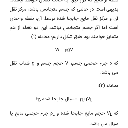
نقطه از مایع که قرار گیرد به حالت تعادل خواهد ایستاد.
بدیهی است در حالتی که جسم متجانس باشد، مرکز ثقل
آن و مرکز ثقل مایع جابجا شده توسط آن، نقطه واحدی
است اما اگر جسم متجانس نباشد، این دو نقطه از هم
متمایز خواهند بود طبق شکل داریم: معادله (۱)
W = ρgV
که ρ جرم حجمی جسم، V حجم جسم و g شتاب ثقل
می باشد.
معادله (۲):
gV
سیال جابجا شده= ρ
F
B
L
L
که V
حجم مایع جابجا شده و ρ
جرم حجمی مایع یا
L
L
سیال می باشد.