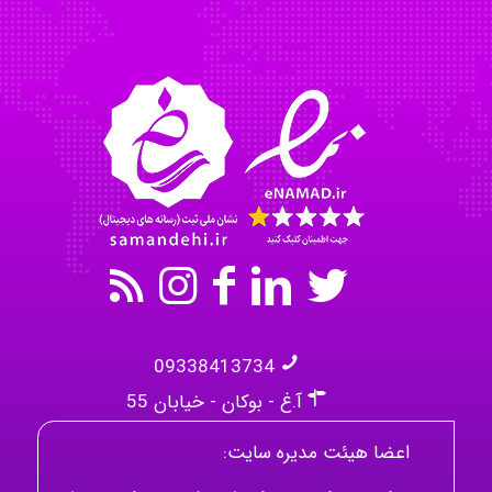
Omid
Mehrab
09338413734
آ.غ - بوکان - خیابان 55
اعضا هیئت مدیره سایت: