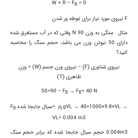
W + R – F
= 0
B
F نیروی مورد نیاز برای غوطه ور شدن
مثال : سنگی به وزن 90 N وقتی که در آب مستغرق شده
دارای 50 نیوتن وزن می باشد، حجم سنگ را محاسبه
کنید؟
نیروی شناوری (F) – نیروی وزن جسم (W) = وزن
ظاهری (T)
50=90 – F
→ F
= 40 N
B
B
gVL → 40=1000×9.8×VL →
سیال جابجا شده= ρ
F
B
L
VL= 0.004 m3
0.004m3 حجم سیال جابجا شده که برابر حجم سنگ