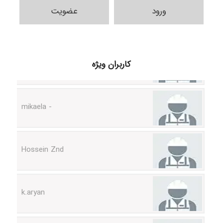
ورود
عضویت
H.ghaedi
کاربران ویژه
- mikaela
Hossein Znd
k.aryan
ilhan200