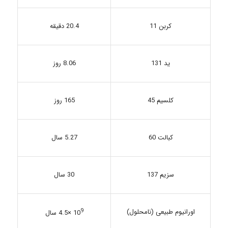
کربن 11
20.4 دقیقه
8.06 روز
ید 131
کلسیم 45
165 روز
5.27 سال
کبالت 60
سزیم 137
30 سال
9
اورانیوم طبیعی (نامحلول)
10
×4.5 سال