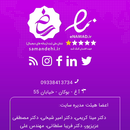
kimiya zirakpoor
09338413734
آ.غ - بوکان - خیابان 55
اعضا هیئت مدیره سایت:
دکتر مینا کریمی، دکتر امیر شیخی، دکتر مصطفی
عزیزپور، دکتر فریبا سلطانی، مهندس علی