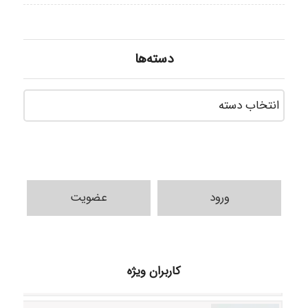
دسته‌ها
دسته‌ه
ورود
عضویت
Samunak
کاربران ویژه
H.ghaedi