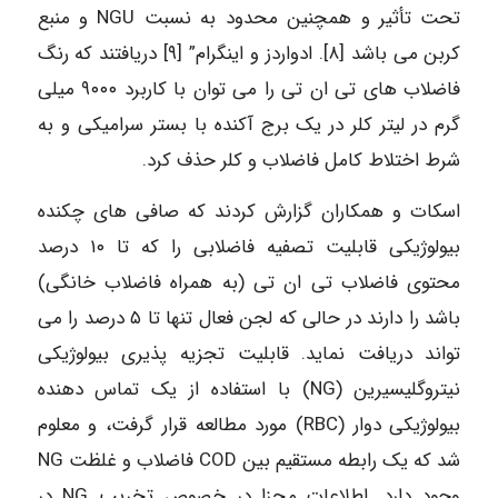
تحت تأثیر و همچنین محدود به نسبت NGU و منبع
کربن می باشد [۸]. ادواردز و اینگرام” [۹] دریافتند که رنگ
فاضلاب های تی ان تی را می توان با کاربرد ۹۰۰۰ میلی
گرم در لیتر کلر در یک برج آکنده با بستر سرامیکی و به
شرط اختلاط کامل فاضلاب و کلر حذف کرد.
اسکات و همکاران گزارش کردند که صافی های چکنده
بیولوژیکی قابلیت تصفیه فاضلابی را که تا ۱۰ درصد
محتوی فاضلاب تی ان تی (به همراه فاضلاب خانگی)
باشد را دارند در حالی که لجن فعال تنها تا ۵ درصد را می
تواند دریافت نماید. قابلیت تجزیه پذیری بیولوژیکی
نیتروگلیسیرین (NG) با استفاده از یک تماس دهنده
بیولوژیکی دوار (RBC) مورد مطالعه قرار گرفت، و معلوم
شد که یک رابطه مستقیم بین COD فاضلاب و غلظت NG
وجود دارد. اطلاعات مجزا در خصوص تخریب NG در