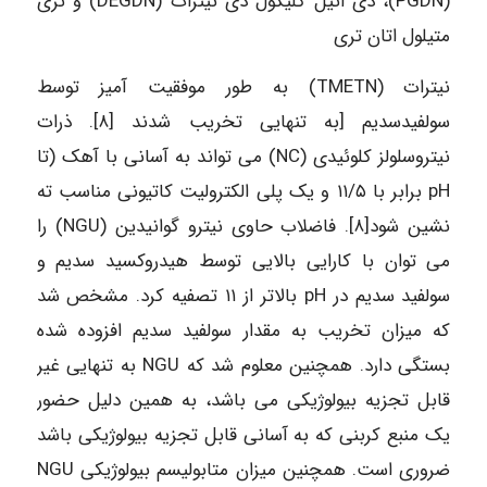
(PGDN)، دی اتیل گلیکول دی نیترات (DEGDN) و تری
متیلول اتان ترى
نیترات (TMETN) به طور موفقیت آمیز توسط
سولفیدسدیم [به تنهایی تخریب شدند [۸]. ذرات
نیتروسلولز کلوئیدی (NC) می تواند به آسانی با آهک (تا
pH برابر با ۱۱/۵ و یک پلی الکترولیت کاتیونی مناسب ته
نشین شود[۸]. فاضلاب حاوی نیترو گوانیدین (NGU) را
می توان با کارایی بالایی توسط هیدروکسید سدیم و
سولفید سدیم در pH بالاتر از ۱۱ تصفیه کرد. مشخص شد
که میزان تخریب به مقدار سولفید سدیم افزوده شده
بستگی دارد. همچنین معلوم شد که NGU به تنهایی غیر
قابل تجزیه بیولوژیکی می باشد، به همین دلیل حضور
یک منبع کربنی که به آسانی قابل تجزیه بیولوژیکی باشد
ضروری است. همچنین میزان متابولیسم بیولوژیکی NGU