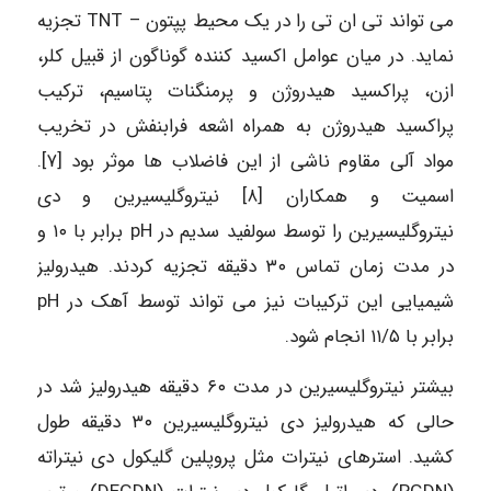
می تواند تی ان تی را در یک محیط پپتون – TNT تجزیه
نماید. در میان عوامل اکسید کننده گوناگون از قبیل کلر،
ازن، پراکسید هیدروژن و پرمنگنات پتاسیم، ترکیب
پراکسید هیدروژن به همراه اشعه فرابنفش در تخریب
مواد آلی مقاوم ناشی از این فاضلاب ها موثر بود [۷].
اسمیت و همکاران [۸] نیتروگلیسیرین و دی
نیتروگلیسیرین را توسط سولفید سدیم در pH برابر با ۱۰ و
در مدت زمان تماس ۳۰ دقیقه تجزیه کردند. هیدرولیز
شیمیایی این ترکیبات نیز می تواند توسط آهک در pH
برابر با ۱۱/۵ انجام شود.
بیشتر نیتروگلیسیرین در مدت ۶۰ دقیقه هیدرولیز شد در
حالی که هیدرولیز دی نیتروگلیسیرین ۳۰ دقیقه طول
کشید. استرهای نیترات مثل پروپلین گلیکول دی نیتراته