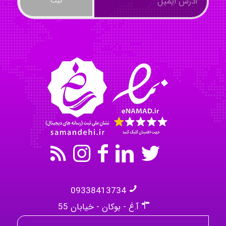
Mohammad
Tavan
akhtar shahsavandi
09338413734
آ.غ - بوکان - خیابان 55