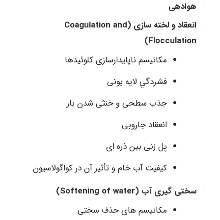
هوادهی
انعقاد و لخته سازی (Coagulation and
Flocculation)
مکانيسم ناپایدارسازی کلوئيدها
فشردگي لایه یونی
جذب سطحی و خنثی شدن بار
انعقاد جاروبی
پل زنی بین ذره ای
کيفيت آب خام و تأثير آن در کواگولاسيون
سختی گیری آب (Softening of water)
مکانیسم های حذف سختی