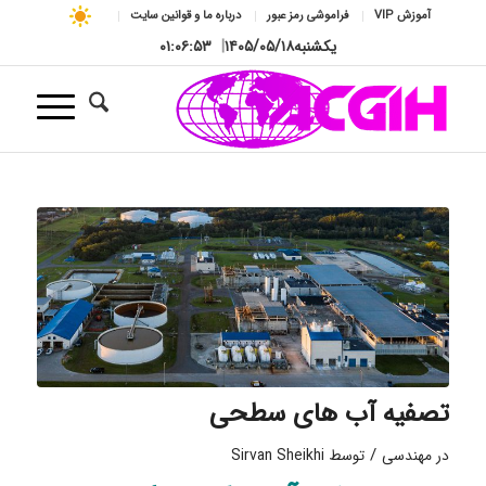
آموزش VIP
فراموشی رمز عبور
درباره ما و قوانین سایت
یکشنبه
۱۴۰۵/۰۵/۱۸
|
۰۱:۰۶:۵۵
تصفیه آب های سطحی
/
در
مهندسی
توسط
Sirvan Sheikhi