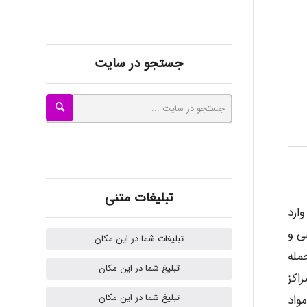
Radman Amini
جستجو در سایت
Mohammad
Tavan
akhtar shahsavandi
تبلیغات متنی
ارد
ی و
تبلیغات شما در این مکان
kimiya zirakpoor
مله
تبلیغ شما در این مکان
اکز
تبلیغ شما در این مکان
واد
H.ghaedi