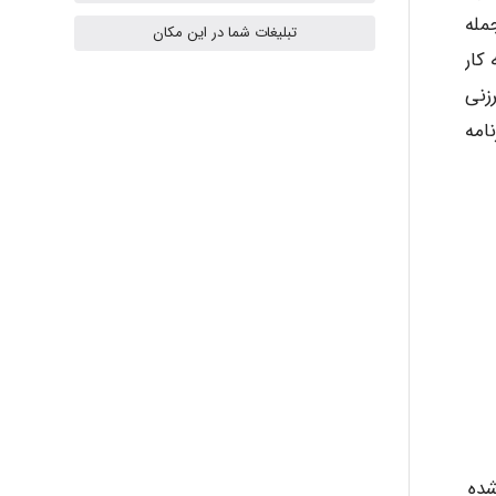
مله
تبلیغات شما در این مکان
کار
- mikaela
زنی
امه
Hossein Znd
k.aryan
ilhan200
Radman Amini
شده