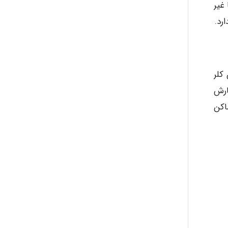
غیر
رد.
کلر
ارش
ر اماکن