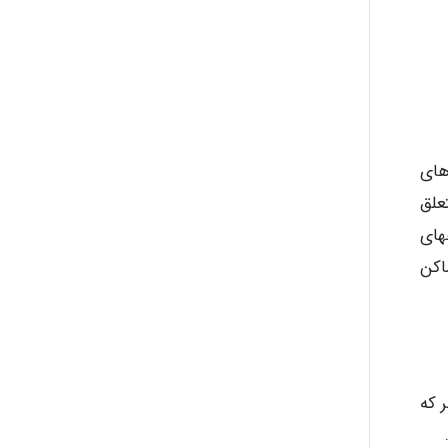
Mohammad
Tavan
های
علق
akhtar shahsavandi
های
اکن
kimiya zirakpoor
 که