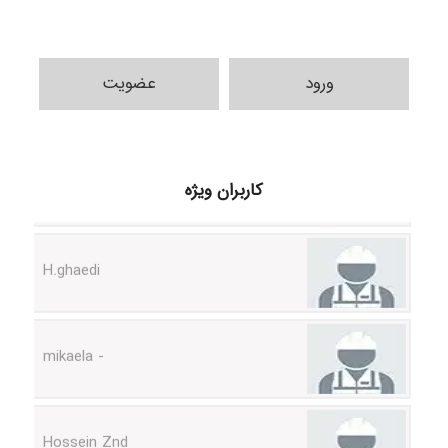
ورود
عضویت
Samunak
کاربران ویژه
H.ghaedi
- mikaela
Hossein Znd