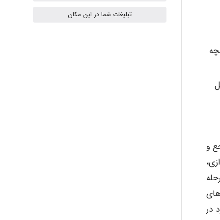
تبلیغات شما در این مکان
Radman Amini
چه
Mohammad
ل
Tavan
ع و
زی،
akhtar shahsavandi
حله
های
 در
kimiya zirakpoor