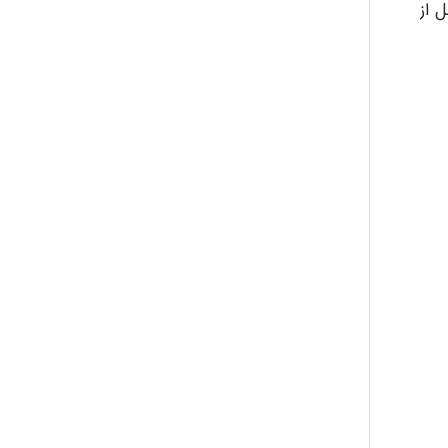
 از
ayda habibnejad
Nazaninkarkon
Omid
Mehrab