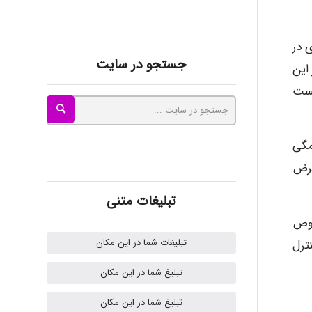
akhtar shahsavandi
 در
kimiya zirakpoor
جستجو در سایت
این
یست
ayda habibnejad
مگی
عرض
Nazaninkarkon
تبلیغات متنی
صوص
Omid
تبلیغات شما در این مکان
ترل
تبلیغ شما در این مکان
k.aryan
تبلیغ شما در این مکان