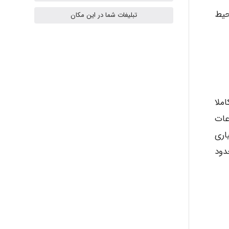
حیط
تبلیغات شما در این مکان
ilhan200
Radman Amini
ملا
عات
Mohammad
اری
کروبه خیابانی حدود
Tavan
akhtar shahsavandi