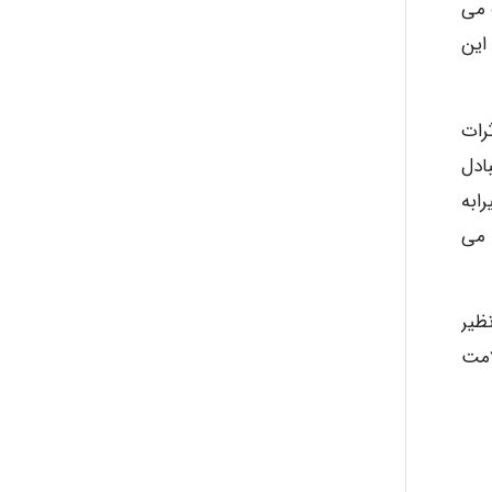
 می
این
رات
ادل
ابه
 می
ظیر
امت