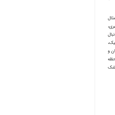
مثال
شهری،
بال
یک،
ن و
حظه
خشک