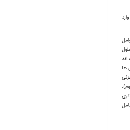
ارد
امل
لول
اند
 ها
ی جزئی
م)،
 تری
امل