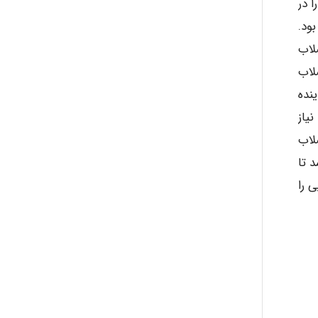
 در
ود.
لاب
لاب
نده
یاز
لاب
 تا
 را