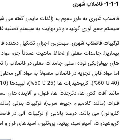
1-1-1- فاضلاب شهری
فاضلاب شهری به طور عموم به زائدات مایعی گفته می شود
سیستم جمع آوری گردیده و در نهایت به سیستم تصفیه فاض
ترکیبات فاضلاب شهری:
مهمترین اجزای تشکیل دهنده فاضلا
بیماریزا. جامدات معلق از لحاظ ماهیت عمدتاً جزء مواد
های بیولوژیکی توده اصلی جامدات معلق در فاضلاب را تش
اما مواد قابل تجزیه در فاضلاب معمولاً به مواد آلی محلو
مانند آفت کش ها، دترجنت ها، فنول، و آلاینده های سم
فلزات (مانند کادمیوم، جیوه، سرب)، ترکیبات بنزنی (مانند 
کلرواتن) می باشد. درصد بالایی از ترکیبات آلی در فاض
کربوهیدرات، آمینواسید، پپتید، پروتئین، اسیدهای فرار و ا