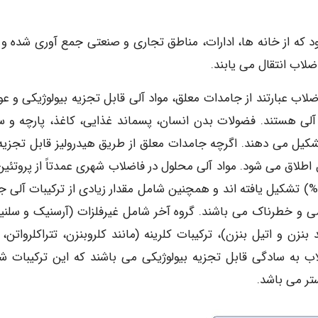
 که از خانه ها، ادارات، مناطق تجاری و صنعتی جمع آوری شده و و
لاب انتقال می یابند.
ب عبارتند از جامدات معلق، مواد آلی قابل تجزیه بیولوژیکی و عو
 آلی هستند. فضولات بدن انسان، پسماند غذایی، کاغذ، پارچه و س
کیل می دهند. اگرچه جامدات معلق از طریق هیدرولیز قابل تجزیه 
ل اطلاق می شود. مواد آلی محلول در فاضلاب شهری عمدتاً از پروتئین
(40 تا 60%)، کربوهیدرات ها (25 تا 50%)، لیپیدها (10%) تشکیل یافته اند و همچنین شامل مقدار زیادی از ترکیبات آل
ی و خطرناک می باشند. گروه آخر شامل غیرفلزات (آرسنیک و سلنیو
بنزن و اتیل بنزن)، ترکیبات کلرینه (مانند کلروبنزن، تتراکلرواتن،
لاب به سادگی قابل تجزیه بیولوژیکی می باشند که این ترکیبات ش
ستر می باشد.