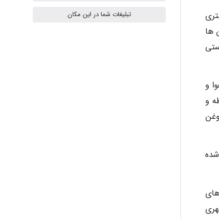
تری
تبلیغات شما در این مکان
 ها
Radman Amini
ستی
Mohammad
ا و
ه و
وغن
Tavan
شده
akhtar shahsavandi
خ های
kimiya zirakpoor
 شهری