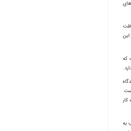
های
ayda habibnejad
اظت
این
Nazaninkarkon
 که
Omid
رد.
گاه
Mehrab
ست.
کار
 به