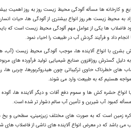
 و کارخانه‌ ها مسأله آلودگی محیط زیست روز به روز اهمیت بیش
اد به محیط زیست هر روز انواع بیشتری از آلودگی ها، حیات انسان
جود فاضلاب ها یکی از عوامل مهم آلودگی محیط ‌زیست است که بای
نجام داد و فرآیند گردش آب در طبیعت را احیاء نمود.
ش بشری با انواع آلاینده ها، موجب آلودگی محیط زیست (آب، هو
به دلیل گسترش روزافزون صنایع شیمیایی تولید فرآورده های مربوط
 پساب های خطرناک حاوی ترکیباتی چون هیدروکربورها، چربی ها، ر
مواجه هستیم که به طبیعت وارد می شوند.
ا انواع حشره کش ها و سموم دفع آفات و دیگر آلاینده ها، آلوده 
مسأله کمبود آب شیرین و تأمین آب سالم دشوار تر شده است.
ن اندکی کمتر از 3 درصد کل آب کره زمین است که به صورت های مختلف زیرزمینی، سطحی و ی
زان تنها 0.6 درصد آب قابل شرب می باشد که در معرض انواع آلاینده های ناشی از فاضلاب های